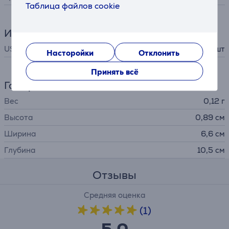
Таблица файлов cookie
Интерфейсы
USB-C
1 шт
Насторойки
Отклонить
Принять всё
Габариты
Вес
0,12 г
Высота
0,89 см
Ширина
6,6 см
Глубина
10,5 см
Отзывы
Средняя оценка
(1)