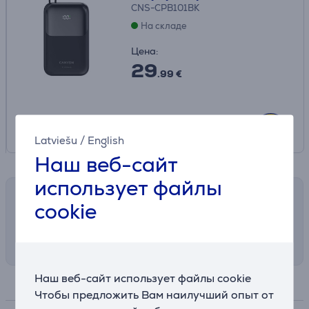
CNS-CPB101BK
На складе
Цена:
29
.99 €
Latviešu
/
English
Наш веб-сайт
использует файлы
Возможности доставки
cookie
Выберите подходящий способ доставки в
корзине
Наш веб-сайт использует файлы cookie
Спецификация
Чтобы предложить Вам наилучший опыт от