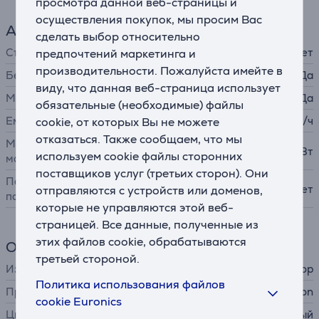
просмотра данной веб-страницы и
осуществления покупок, мы просим Вас
Аккумулятор
сделать выбор относительно
Съемный аккумулятор
Нет
предпочтений маркетинга и
производительности. Пожалуйста имейте в
Беспроводная зарядка
Да
виду, что данная веб-страница использует
MagSafe
Да
обязательные (необходимые) файлы
Емкость
5000 мА/ч
cookie, от которых Вы не можете
отказаться. Также сообщаем, что мы
Максимальная выходная
20 Вт
используем cookie файлы сторонних
мощность
поставщиков услуг (третьих сторон). Они
Поддержка солнечной
Нет
отправляются с устройств или доменов,
панели
которые не управляются этой веб-
страницей. Все данные, полученные из
этих файлов cookie, обрабатываются
Общий параметр
третьей стороной.
Изделие
внешний аккумулятор
Политика использования файлов
Производитель
Canyon
cookie Euronics
Цвет
бежевый