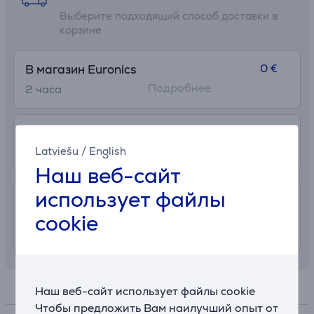
Выберите подходящий способ доставки в
корзине
0 €
В магазин Euronics
Подробнее
2 часa
2.99 €
В почтовый автомат
Latviešu
/
English
12. - 17. августа
Наш веб-сайт
использует файлы
7.99 €
Доставка с заносом на територии
Латвии
cookie
11. - 14. августа
Спецификация
Наш веб-сайт использует файлы cookie
Чтобы предложить Вам наилучший опыт от