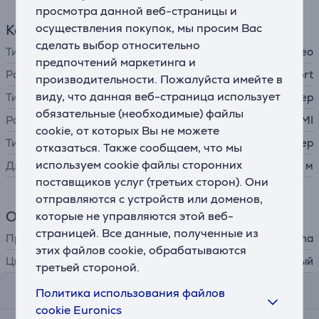
просмотра данной веб-страницы и
осуществления покупок, мы просим Вас
Кабель
сделать выбор относительно
Тип кабеля / адаптера
видео
предпочтений маркетинга и
Разъем A
DisplayPort
производительности. Пожалуйста имейте в
виду, что данная веб-страница использует
Тип коннектора А
штекер
обязательные (необходимые) файлы
Разъем B
HDMI
cookie, от которых Вы не можете
Тип коннектора B
штекер
отказаться. Также сообщаем, что мы
используем cookie файлы сторонних
Длина
1,5 м
поставщиков услуг (третьих сторон). Они
отправляются с устройств или доменов,
Общий параметр
которые не управляются этой веб-
страницей. Все данные, полученные из
Производитель
Hama
этих файлов cookie, обрабатываются
Цвет
черный
третьей стороной.
Политика использования файлов
Отзывы
cookie Euronics