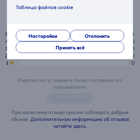
Средняя оценка
Таблица файлов cookie
(1)
5,0
5
1
Насторойки
Отклонить
4
0
Принять всё
3
0
2
0
1
0
Изделие могут оценить только купившие его
пользователи.
Оставить отзыв
При написании отзыва просим соблюдать добрые
обычаи.
Дополнительную информацию об отзывах
читайте здесь.