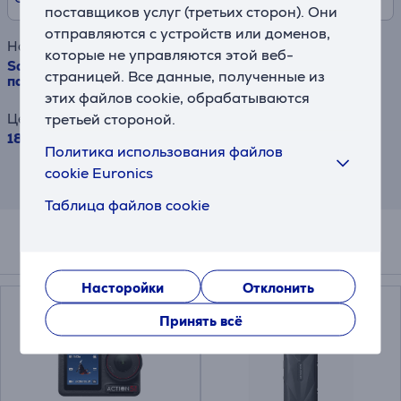
поставщиков услуг (третьих сторон). Они
отправляются с устройств или доменов,
Наименование товара
которые не управляются этой веб-
SanDisk Extreme Pro UHS-I, microSD, 512 ГБ - Карта
страницей. Все данные, полученные из
памяти и адаптер
этих файлов cookie, обрабатываются
третьей стороной.
Цена
189.99 €
Политика использования файлов
cookie Euronics
Результат информативен и основан на
приблизительной оценке.
Таблица файлов cookie
Подходящие товары
Насторойки
Отклонить
Принять всё