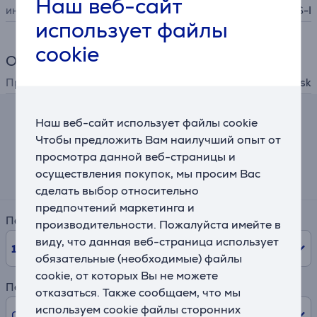
Наш веб-сайт
интерфейс
UHS-I
использует файлы
cookie
Общий параметр
Производитель
Sandisk
Наш веб-сайт использует файлы cookie
Калькулятор лизинга и аренды
Чтобы предложить Вам наилучший опыт от
просмотра данной веб-страницы и
Примерный размер ежемесячного платежа
осуществления покупок, мы просим Вас
20 €
сделать выбор относительно
предпочтений маркетинга и
Период
производительности. Пожалуйста имейте в
виду, что данная веб-страница использует
10
мес.
обязательные (необходимые) файлы
cookie, от которых Вы не можете
Первый взнос
отказаться. Также сообщаем, что мы
используем cookie файлы сторонних
0% /
0,00 €