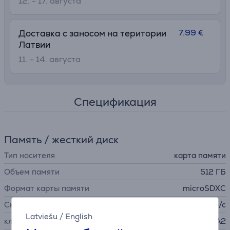
12. - 17. августа
7.99 €
Доставка с заносом на територии
Латвии
11. - 14. августа
Спецификация
Память / жесткий диск
Тип носителя
карта памяти
Объем памяти
512 ГБ
Формат карты памяти
microSDXC
Скорость передачи данных
140 Мб/с
Latviešu
/
English
класс скорости
U3, V30, Class 10, A2