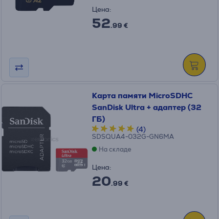
Цена:
52
.99 €
Карта памяти MicroSDHC
SanDisk Ultra + адаптер (32
ГБ)
(4)
SDSQUA4-032G-GN6MA
На складе
Цена:
20
.99 €