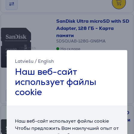
SanDisk Ultra microSD with SD
Adapter, 128 ГБ - Карта
памяти
SDSQUAB-128G-GN6MA
На складе
Цена:
Latviešu
/
English
34
Наш веб-сайт
.99 €
использует файлы
cookie
SanDisk Ultra microSD with SD
Adapter, 64 ГБ - Карта памяти
Наш веб-сайт использует файлы cookie
Чтобы предложить Вам наилучший опыт от
SDSQUAB-064G-GN6MA