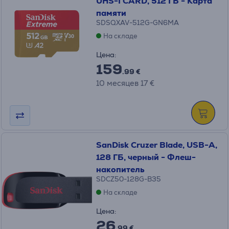
UHS-I CARD, 512 ГБ - Карта
памяти
SDSQXAV-512G-GN6MA
На складе
Цена:
159
.99 €
10 месяцев 17 €
SanDisk Cruzer Blade, USB-A,
128 ГБ, черный - Флеш-
накопитель
SDCZ50-128G-B35
На складе
Цена:
26
.99 €