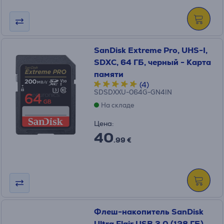
SanDisk Extreme Pro, UHS-I,
SDXC, 64 ГБ, черный - Карта
памяти
(4)
SDSDXXU-064G-GN4IN
На складе
Цена:
40
.99 €
Флеш-накопитель SanDisk
Ultra Flair USB 3.0 (128 ГБ)