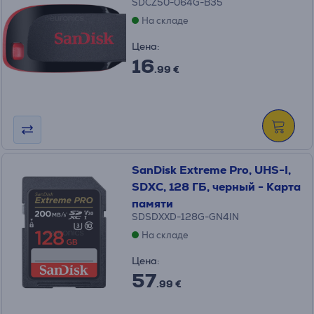
SDCZ50-064G-B35
На складе
Цена:
16
.99 €
SanDisk Extreme Pro, UHS-I,
SDXC, 128 ГБ, черный - Карта
памяти
SDSDXXD-128G-GN4IN
На складе
Цена:
57
.99 €