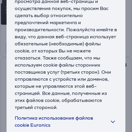
просмотра данной веб-страницы и
На складе
осуществления покупок, мы просим Вас
Цена:
сделать выбор относительно
26
предпочтений маркетинга и
.99 €
производительности. Пожалуйста имейте в
виду, что данная веб-страница использует
обязательные (необходимые) файлы
cookie, от которых Вы не можете
отказаться. Также сообщаем, что мы
используем cookie файлы сторонних
SanDisk Ultra microSDXC, 256
поставщиков услуг (третьих сторон). Они
ГБ, серый - Карта памяти
отправляются с устройств или доменов,
MicroSDXC с SD-адаптером
SDSQUAC-256G-GN6MA
которые не управляются этой веб-
страницей. Все данные, полученные из
На складе
этих файлов cookie, обрабатываются
Цена:
третьей стороной.
66
.99 €
Политика использования файлов
cookie Euronics