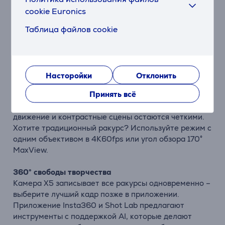
cookie Euronics
Сменные и прочные объективы
Новая конструкция позволяет быстро заменять
Таблица файлов cookie
поврежденные объективы. Оптическое защитное
покрытие на объективах увеличивает устойчивость
к падениям на 100% по сравнению с предыдущим
поколением.
Насторойки
Отклонить
Принять всё
Режимы 60fps Active HDR и 4K
Благодаря 5.7K60fps Active HDR даже быстрое
движение и контрастные сцены остаются четкими.
Хотите традиционный ракурс? Используйте режим с
одним объективом в 4K60fps или угол обзора 170°
MaxView.
360° свободы творчества
Камера X5 записывает все ракурсы одновременно –
выберите лучший кадр позже в приложении.
Приложение Insta360 и Shot Lab предлагают
инструменты с поддержкой AI, которые делают