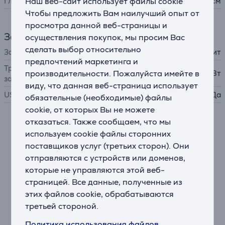
Глубина
Наш веб-сайт использует файлы cookie
3,82 см
Чтобы предложить Вам наилучший опыт от
просмотра данной веб-страницы и
Зарядное устройство
осуществления покупок, мы просим Вас
сделать выбор относительно
Зарядное устройство
в комплект не входит
предпочтений маркетинга и
Требуемая мощность
производительности. Пожалуйста имейте в
10 - 27 Вт
зарядного устройства
виду, что данная веб-страница использует
USB PD
Да
обязательные (необходимые) файлы
cookie, от которых Вы не можете
отказаться. Также сообщаем, что мы
Описание
используем cookie файлы сторонних
поставщиков услуг (третьих сторон). Они
Премиальное качество изображения
отправляются с устройств или доменов,
Камера X5 использует увеличенные сенсоры 1/1,28",
которые не управляются этой веб-
тройной AI-процессор и суперсэмплинг 11K → 8K,
страницей. Все данные, полученные из
чтобы обеспечить исключительную четкость,
этих файлов cookie, обрабатываются
точность цветопередачи и широкий динамический
третьей стороной.
диапазон. Технология PureVideo позволяет получать
хорошие результаты даже при слабом освещении.
Политика использования файлов