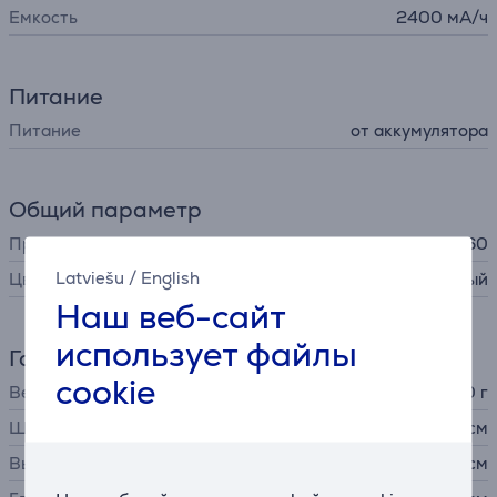
Емкость
2400 мА/ч
Питание
Питание
от аккумулятора
Общий параметр
Производитель
Insta360
Latviešu
/
English
Цвет
черный
Наш веб-сайт
использует файлы
Габариты
cookie
Вес
200 г
Ширина
4,6 см
Высота
12,4 см