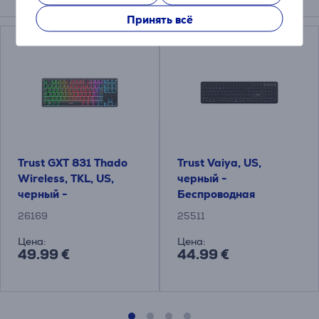
Подходящие товары
Принять всё
Trust GXT 831 Thado
Trust Vaiya, US,
Wireless, TKL, US,
черный -
черный -
Беспроводная
Беспроводная
клавиатура
26169
25511
клавиатура
Цена:
Цена:
49.99 €
44.99 €