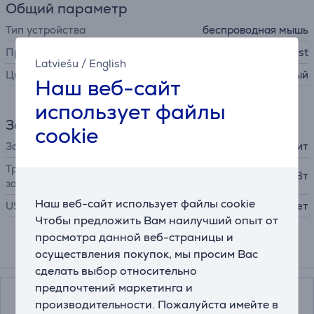
Общий параметр
Тип устройства
беспроводная мышь
Производитель
Trust
Latviešu
/
English
Цвет
черный
Наш веб-сайт
использует файлы
Зарядное устройство
cookie
Зарядное устройство
в комплект не входит
Требуемая мощность
2 - 5 Вт
зарядного устройства
Наш веб-сайт использует файлы cookie
USB PD
Нет
Чтобы предложить Вам наилучший опыт от
просмотра данной веб-страницы и
осуществления покупок, мы просим Вас
Смотреть дополнительно
сделать выбор относительно
предпочтений маркетинга и
производительности. Пожалуйста имейте в