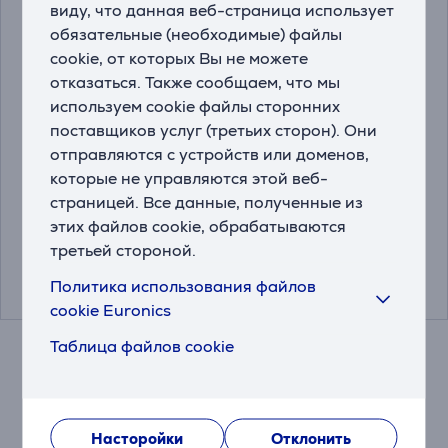
виду, что данная веб-страница использует
обязательные (необходимые) файлы
cookie, от которых Вы не можете
отказаться. Также сообщаем, что мы
используем cookie файлы сторонних
поставщиков услуг (третьих сторон). Они
Logitech Studio, синий
Hama Easy, черный -
отправляются с устройств или доменов,
- Коврик для мыши
Коврик для мыши
которые не управляются этой веб-
страницей. Все данные, полученные из
956-000051
00126858
этих файлов cookie, обрабатываются
третьей стороной.
Цена для друга:
Цена:
4.99 €
9.99 €
Политика использования файлов
14.99 €
cookie Euronics
Таблица файлов cookie
Насторойки
Отклонить