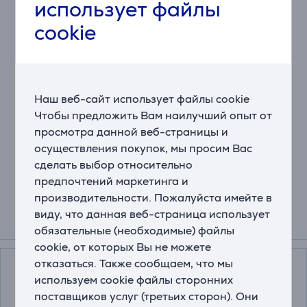
использует файлы
Тихая и сосредоточенная
Снизьте количество помех с помощью мыши Mydo.
cookie
Две тихие основные клавиши обеспечивают
бесшумное нажатие, чтобы Вы не мешали ни себе,
ни окружающим.
Увеличивайте или уменьшайте скорость
Наш веб-сайт использует файлы cookie
Иногда работа требует быстрых движений, иногда –
Чтобы предложить Вам наилучший опыт от
внимательной точности. Эта мышь с регулируемой
просмотра данной веб-страницы и
скоростью курсора (1000-1800 точек на дюйм)
осуществления покупок, мы просим Вас
позволит Вам выбирать подходящую скорость.
сделать выбор относительно
предпочтений маркетинга и
производительности. Пожалуйста имейте в
виду, что данная веб-страница использует
Смотреть дополнительно
обязательные (необходимые) файлы
cookie, от которых Вы не можете
отказаться. Также сообщаем, что мы
используем cookie файлы сторонних
поставщиков услуг (третьих сторон). Они