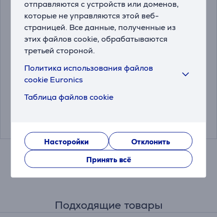
отправляются с устройств или доменов,
которые не управляются этой веб-
страницей. Все данные, полученные из
этих файлов cookie, обрабатываются
третьей стороной.
Hama Easy, черный -
Trust Bigfoot XL,
Коврик для мыши
черный - Коврик для
Политика использования файлов
мыши
cookie Euronics
00126858
23728
Таблица файлов cookie
Цена:
Цена:
9.99 €
19.99 €
Насторойки
Отклонить
Принять всё
Подходящие товары