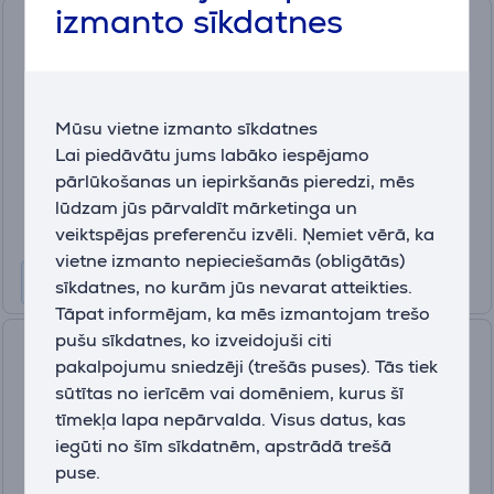
izmanto sīkdatnes
Brother, balta/sarkana -
Overloks
M343D
Ir noliktavā
Mūsu vietne izmanto sīkdatnes
Cena:
Lai piedāvātu jums labāko iespējamo
319
pārlūkošanas un iepirkšanās pieredzi, mēs
.99 €
lūdzam jūs pārvaldīt mārketinga un
10 mēneši 34 €
veiktspējas preferenču izvēli. Ņemiet vērā, ka
vietne izmanto nepieciešamās (obligātās)
sīkdatnes, no kurām jūs nevarat atteikties.
Tāpat informējam, ka mēs izmantojam trešo
pušu sīkdatnes, ko izveidojuši citi
Brother, balta/krāsaina -
pakalpojumu sniedzēji (trešās puses). Tās tiek
Overloks
sūtītas no ierīcēm vai domēniem, kurus šī
1034DXVM1
tīmekļa lapa nepārvalda. Visus datus, kas
Iespējams pasūtīt
iegūti no šīm sīkdatnēm, apstrādā trešā
puse.
Cena: