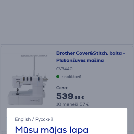
Brother Cover&Stitch, balta -
Plakanšuves mašīna
CV3440
Ir noliktavā
Cena:
539
.99 €
10 mēneši 57 €
English
/
Русский
Mūsu mājas lapa