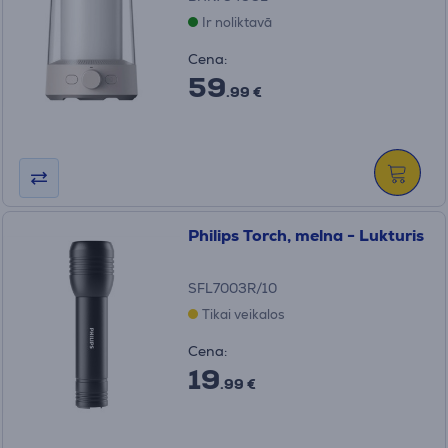
Ir noliktavā
Cena:
59
.99 €
Philips Torch, melna - Lukturis
SFL7003R/10
Tikai veikalos
Cena:
19
.99 €