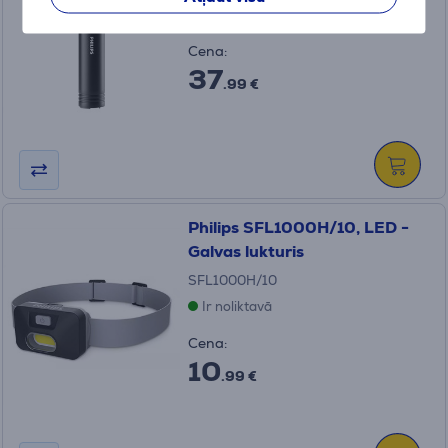
Ir noliktavā
Cena:
37
.99 €
Philips SFL1000H/10, LED -
Galvas lukturis
SFL1000H/10
Ir noliktavā
Cena:
10
.99 €