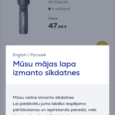
SFL5141/10
Ir noliktavā
Cena:
47
.99 €
English
/
Русский
Mūsu mājas lapa
Philips Torch, 770lm, 24W,
pelēka - LED lukturis
izmanto sīkdatnes
SFL2143/10
Ir noliktavā
Cena:
Mūsu vietne izmanto sīkdatnes
31
.99 €
Lai piedāvātu jums labāko iespējamo
pārlūkošanas un iepirkšanās pieredzi, mēs