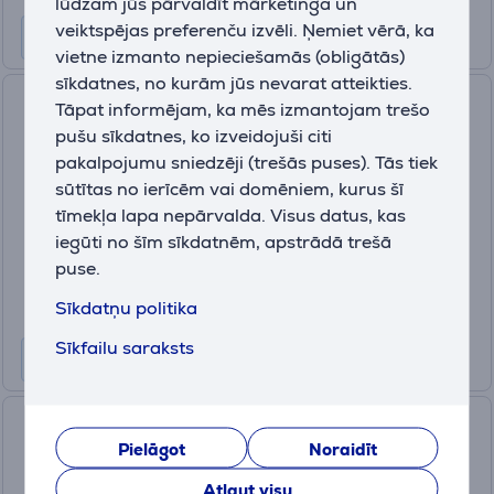
lūdzam jūs pārvaldīt mārketinga un
veiktspējas preferenču izvēli. Ņemiet vērā, ka
vietne izmanto nepieciešamās (obligātās)
sīkdatnes, no kurām jūs nevarat atteikties.
Philips, tumši pelēka - LED
Tāpat informējam, ka mēs izmantojam trešo
lukturis
pušu sīkdatnes, ko izveidojuši citi
SFL4003T/10
pakalpojumu sniedzēji (trešās puses). Tās tiek
sūtītas no ierīcēm vai domēniem, kurus šī
Ir noliktavā
tīmekļa lapa nepārvalda. Visus datus, kas
Cena:
iegūti no šīm sīkdatnēm, apstrādā trešā
29
.99 €
puse.
Sīkdatņu politika
Sīkfailu saraksts
Philips Torch, melna - Lukturis
Pielāgot
Noraidīt
SFL7005R/10
Atļaut visu