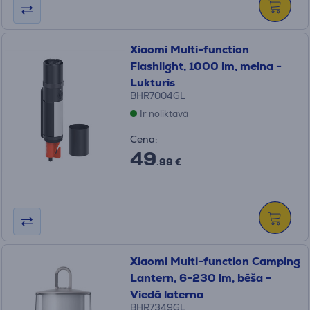
Xiaomi Multi-function
Flashlight, 1000 lm, melna -
Lukturis
BHR7004GL
Ir noliktavā
Cena:
49
.99 €
Xiaomi Multi-function Camping
Lantern, 6-230 lm, bēša -
Viedā laterna
BHR7349GL