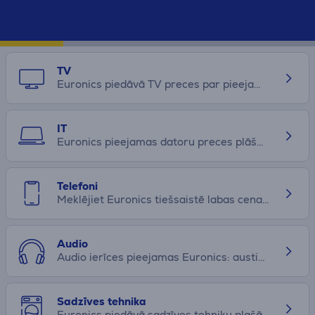
TV
Euronics piedāvā TV preces par pieejamu cenu: televizori, spēļu konsoles, mājas kinozāles, vadi, adapteri un citi aksesuāri. Pērciet tiešsaistē jau tagad!
IT
Euronics pieejamas datoru preces plāšā klāstā: portatīvie datori, monitori, printeri, perifērijas ierīces, gudrā māja un citas datorpreces. Pasūtiet tiešsaistē!
Telefoni
Meklējiet Euronics tiešsaistē labas cenas piedāvājumus: telefoni, viedpulksteņi, planšetdatori, telefonu aksesuāri, viedtālruņi, kā arī saziņas iekārtas. Pasūtiet!
Audio
Audio ierīces pieejamas Euronics: austiņas vadu un bezvadu, skaļruņi, auto audio, mājas audio tehnika, HiFi komponentes un citas audio ierīces.Izvēlēties šeit!
Sadzīves tehnika
Euronics piedāvā sadzīves tehniku plašā klāstā: ledusskapji, tvaika nosūcēji, trauku mazgājamās mašīnas un daudz kas vēl par pieejamu cenu. Izpētiet online!