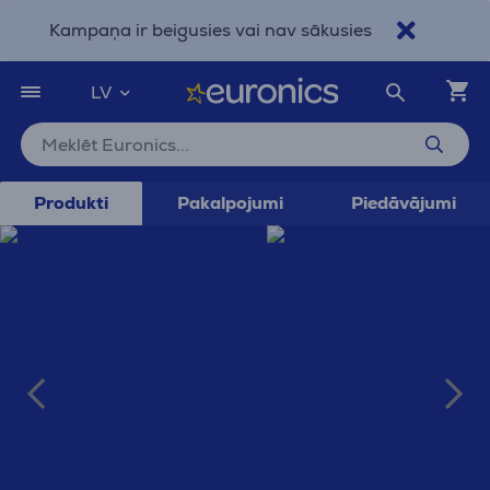
Kampaņa ir beigusies vai nav sākusies
Pāriet uz galveno saturu
Pieejamības paziņojums
LV
Produkti
Pakalpojumi
Piedāvājumi