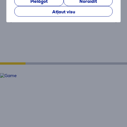
Pielāgot
Noraidīt
Atļaut visu