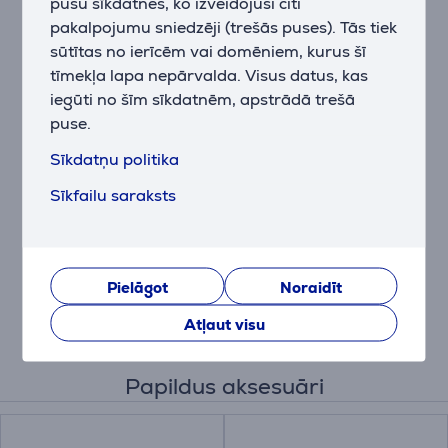
pušu sīkdatnes, ko izveidojuši citi
pakalpojumu sniedzēji (trešās puses). Tās tiek
sūtītas no ierīcēm vai domēniem, kurus šī
Nevainojama ierīču pārslēgšana
tīmekļa lapa nepārvalda. Visus datus, kas
Savienojiet POP peli ar līdz trim ierīcēm, izmantojot
iegūti no šīm sīkdatnēm, apstrādā trešā
Bluetooth, un pārslēdzieties starp tām, nospiežot
vienu pogu. Izmantojiet lietotni Logi Options+, lai
puse.
nodrošinātu vienmērīgu failu, teksta un attēlu
Sīkdatņu politika
pārsūtīšanu starp ierīcēm un operētājsistēmām.
Sīkfailu saraksts
Ilgs akumulators
Logitech POP pele nodrošina akumulatora darbības
laiku līdz 24 mēnešiem un automātiski pāriet miega
Pielāgot
Noraidīt
režīmā, lai taupītu enerģiju, kad to neizmanto.
Atļaut visu
Papildus aksesuāri