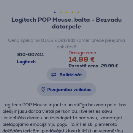
Logitech POP Mouse, balta - Bezvadu
datorpele
Cena spēkā no 01.08.2026 līdz kamēr prece pieejama
noliktavā
Drauga cena:
910-007411
14.99 €
Logitech
Parastā cena: 29.99 €
Salīdzināt
Pieejamība veikalos
Logitech POP Mouse ir jautra un stilīga bezvadu pele, kas
piešķir jūsu darba vietai personību. Izvēlieties savu
iecienītāko dizainu un izveidojiet to par savu, izmantojot
pielāgojamo emocijzīmju pogu. Tā ir lieliski piemērota
dažādām ierīcēm, piedāvājot klusu klikšķi un vienmērīgu