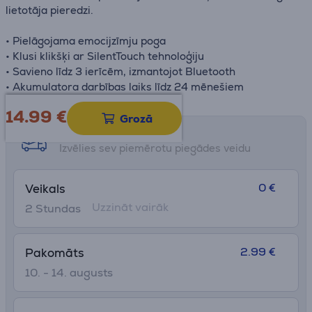
lietotāja pieredzi.
• Pielāgojama emocijzīmju poga
• Klusi klikšķi ar SilentTouch tehnoloģiju
• Savieno līdz 3 ierīcēm, izmantojot Bluetooth
• Akumulatora darbības laiks līdz 24 mēnešiem
14.99
€
Grozā
Saņemšanas iespējas
Izvēlies sev piemērotu piegādes veidu
0 €
Veikals
Uzzināt vairāk
2 Stundas
2.99 €
Pakomāts
10. - 14. augusts