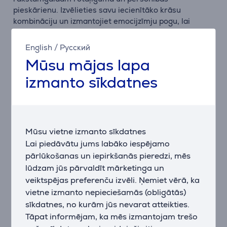
pieskārienu. Izvēlieties savu iecienītāko krāsu
kombināciju un izmantojiet emocijzīmju pogu, lai
sarunām ātri pievienotu jautras ikonas vai piešķirtu to
citiem īsinājumtaustiņiem, kā piemēram, mikrofona
English
/
Русский
izslēgšanai vai ekrānuzņēmuma uzņemšanai.
Mūsu mājas lapa
izmanto sīkdatnes
Ērta pārnēsāšanai
POP pele ir ne tikai stilīga, bet arī praktiska.
Pateicoties SilentTouch tehnoloģijai, klikšķi ir klusi, un
augstas precizitātes optiskais sensors nodrošina
Mūsu vietne izmanto sīkdatnes
vienmērīgu darbību pat uz mazām virsmām. Tā ir
Lai piedāvātu jums labāko iespējamo
kompakta un viegli ievietojams somā, lai to izmantotu
jebkurā vietā.
pārlūkošanas un iepirkšanās pieredzi, mēs
lūdzam jūs pārvaldīt mārketinga un
veiktspējas preferenču izvēli. Ņemiet vērā, ka
Ātra un precīza ritināšana
vietne izmanto nepieciešamās (obligātās)
Ar viedo ritināšanas ritenīti POP Mouse automātiski
sīkdatnes, no kurām jūs nevarat atteikties.
pārslēdzas starp ātru un precīzu ritināšanu, ļaujot
Tāpat informējam, ka mēs izmantojam trešo
jums viegli pārvietoties garās lapās.