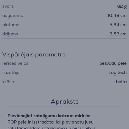
svars
82 g
augstums
10,48 cm
platums
5,94 cm
dziļums
3,52 cm
Vispārējais parametrs
ierīces veids
bezvadu pele
ražotājs
Logitech
krāsa
balta
Apraksts
Pievienojiet rotaļīgumu katram mirklim
POP pele ir izstrādāta, lai pievienotu jūsu
rakstāmgaldam rotaļīguma un personības