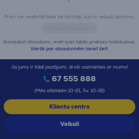
Preci var novērtēt tikai tie lietotāji, kuri ir veikuši pirkumu.
Pievienot atsauksmi
Iesniedzot atsauksmi, ievērojiet labās prakses noteikumus.
Vairāk par atsauksmēm lasiet šeit.
Ja jums ir kādi jautājumi, droši sazinieties ar mums!
67 555 888
(Mēs atbildam 10-21, Sv. 10-19)
Klientu centrs
Veikali