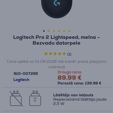
Logitech Pro 2 Lightspeed, melna -
Bezvadu datorpele
(1)
Cena spēkā no 01.08.2026 līdz kamēr prece pieejama
noliktavā
Drauga cena:
910-007295
89.99 €
Logitech
Parastā cena: 139.99 €
Lādētājs nav iekļauts
Nepieciešamā lādētāja jauda
2,5
W
2,5 W