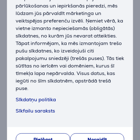
pārlūkošanas un iepirkšanās pieredzi, mēs
sensoru, kas nodrošina precīzu izsekošanu līdz 32K
lūdzam jūs pārvaldīt mārketinga un
DPI un vairāk nekā 500 IPS. Pārī ar LIGHTSPEED
bezvadu tehnoloģiju šī pele ir gatava turnīriem un
veiktspējas preferenču izvēli. Ņemiet vērā, ka
intensīvām spēļu sesijām.
vietne izmanto nepieciešamās (obligātās)
sīkdatnes, no kurām jūs nevarat atteikties.
Tāpat informējam, ka mēs izmantojam trešo
Pielāgojams dizains
pušu sīkdatnes, ko izveidojuši citi
Ar divpusējo, simetrisko formu un magnētiskajām
pakalpojumu sniedzēji (trešās puses). Tās tiek
sānu pogām, peli var pielāgot dažādiem satvēriena
sūtītas no ierīcēm vai domēniem, kurus šī
stiliem un vēlmēm. Izmantojot programmatūru
tīmekļa lapa nepārvalda. Visus datus, kas
Logitech G HUB, varat konfigurēt 4–8
iegūti no šīm sīkdatnēm, apstrādā trešā
programmējamas pogas personalizētai iestatīšanai.
puse.
Sīkdatņu politika
Uzlaboti slēdži un RGB apgaismojums
LIGHTFORCE slēdži piedāvā optiskās tehnoloģijas
Sīkfailu saraksts
ātrumu ar patīkamu mehānisko klikšķu sajūtu,
nodrošinot precizitāti un uzticamību. LIGHTSYNC RGB
apgaismojumu var sinhronizēt ar spēlēm, mūziku un
video, lai nodrošinātu dinamisku pieredzi.
Pielāgot
Noraidīt