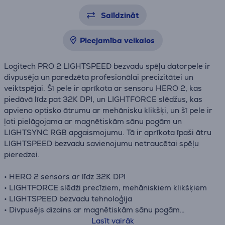
Salīdzināt
Pieejamība veikalos
Logitech PRO 2 LIGHTSPEED bezvadu spēļu datorpele ir
divpusēja un paredzēta profesionālai precizitātei un
veiktspējai. Šī pele ir aprīkota ar sensoru HERO 2, kas
piedāvā līdz pat 32K DPI, un LIGHTFORCE slēdžus, kas
apvieno optisko ātrumu ar mehānisku klikšķi, un šī pele ir
ļoti pielāgojama ar magnētiskām sānu pogām un
LIGHTSYNC RGB apgaismojumu. Tā ir aprīkota īpaši ātru
LIGHTSPEED bezvadu savienojumu netraucētai spēļu
pieredzei.
• HERO 2 sensors ar līdz 32K DPI
• LIGHTFORCE slēdži precīziem, mehāniskiem klikšķiem
• LIGHTSPEED bezvadu tehnoloģija
• Divpusējs dizains ar magnētiskām sānu pogām
• Pielāgojams LIGHTSYNC RGB apgaismojums
Lasīt vairāk