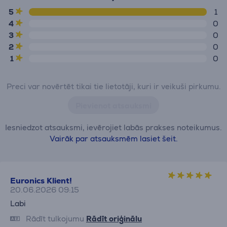
5
1
4
0
3
0
2
0
1
0
Preci var novērtēt tikai tie lietotāji, kuri ir veikuši pirkumu.
Pievienot atsauksmi
Iesniedzot atsauksmi, ievērojiet labās prakses noteikumus.
Vairāk par atsauksmēm lasiet šeit.
Euronics Klient!
20.06.2026 09:15
Labi
Rādīt tulkojumu
Rādīt oriģinālu