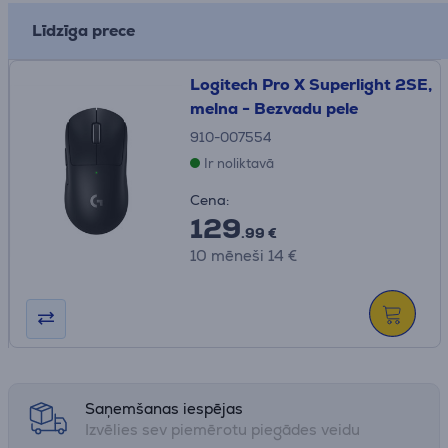
Līdzīga prece
Logitech Pro X Superlight 2SE,
melna - Bezvadu pele
910-007554
Ir noliktavā
Cena:
129
.99 €
10 mēneši 14 €
Saņemšanas iespējas
Izvēlies sev piemērotu piegādes veidu