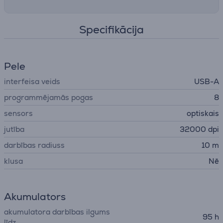
Specifikācija
Pele
interfeisa veids
USB-A
programmējamās pogas
8
sensors
optiskais
jutība
32000 dpi
darbības radiuss
10 m
klusa
Nē
Akumulators
akumulatora darbības ilgums
95 h
līdz