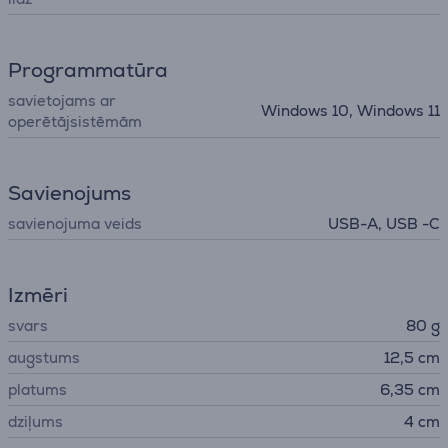
Programmatūra
savietojams ar
Windows 10, Windows 11
operētājsistēmām
Savienojums
savienojuma veids
USB-A, USB -C
Izmēri
svars
80 g
augstums
12,5 cm
platums
6,35 cm
dziļums
4 cm