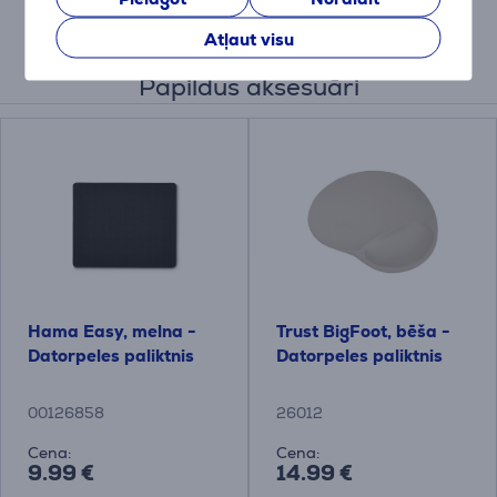
Atļaut visu
Papildus aksesuāri
Hama Easy, melna -
Trust BigFoot, bēša -
Datorpeles paliktnis
Datorpeles paliktnis
00126858
26012
Cena:
Cena:
9.99 €
14.99 €