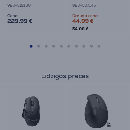
skārienpaliktni
920-012136
920-007145
Cena:
Drauga cena:
229.99 €
44.99 €
54.99 €
Līdzīgas preces