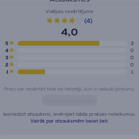
Vidējais novērtējums
(4)
4,0
5
3
4
0
3
0
2
0
1
1
Preci var novērtēt tikai tie lietotāji, kuri ir veikuši pirkumu.
Pievienot atsauksmi
Iesniedzot atsauksmi, ievērojiet labās prakses noteikumus.
Vairāk par atsauksmēm lasiet šeit.