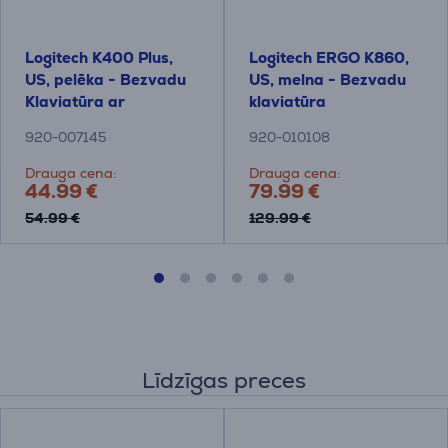
Logitech K400 Plus,
Logitech ERGO K860,
US, pelēka - Bezvadu
US, melna - Bezvadu
Klaviatūra ar
klaviatūra
skārienpaliktni
920-007145
920-010108
Drauga cena:
Drauga cena:
44.99 €
79.99 €
54.99 €
129.99 €
Līdzīgas preces