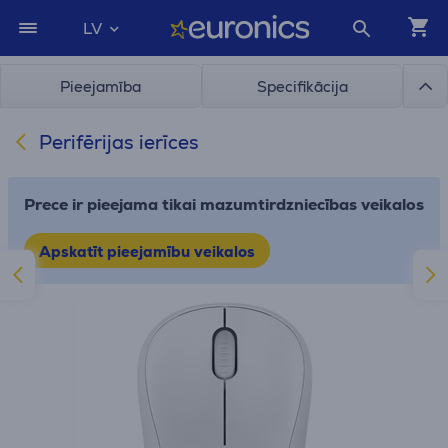
LV
Pieejamība
Specifikācija
Perifērijas ierīces
Prece ir pieejama tikai mazumtirdzniecības veikalos
Apskatīt pieejamību veikalos