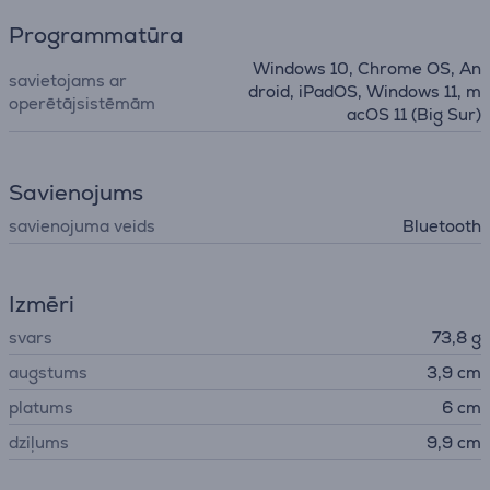
Programmatūra
Windows 10, Chrome OS, An
savietojams ar
droid, iPadOS, Windows 11, m
operētājsistēmām
acOS 11 (Big Sur)
Savienojums
savienojuma veids
Bluetooth
Izmēri
svars
73,8 g
augstums
3,9 cm
platums
6 cm
dziļums
9,9 cm