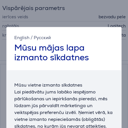
Vispārējais parametrs
ierīces veids
bezvadu pele
ražotājs
Logitech
krāsa
balta
English
/
Русский
Mūsu mājas lapa
izmanto sīkdatnes
Papildus aksesuāri
Mūsu vietne izmanto sīkdatnes
Lai piedāvātu jums labāko iespējamo
pārlūkošanas un iepirkšanās pieredzi, mēs
lūdzam jūs pārvaldīt mārketinga un
veiktspējas preferenču izvēli. Ņemiet vērā, ka
vietne izmanto nepieciešamās (obligātās)
Hama Easy, melna -
Trust Bigfoot XL, melna
Datorpeles paliktnis
- Datorpeles paliktnis
sīkdatnes, no kurām jūs nevarat atteikties.