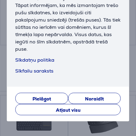
Tāpat informējam, ka mēs izmantojam trešo
pušu sīkdatnes, ko izveidojuši citi
00126858
23728
pakalpojumu sniedzēji (trešās puses). Tās tiek
Cena:
Cena:
sūtītas no ierīcēm vai domēniem, kurus šī
9.99 €
19.99 €
tīmekļa lapa nepārvalda. Visus datus, kas
iegūti no šīm sīkdatnēm, apstrādā trešā
puse.
Sīkdatņu politika
Sīkfailu saraksts
Saistītās preces
Pielāgot
Noraidīt
Atļaut visu