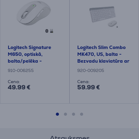
Logitech Signature
Logitech Slim Combo
M650, optiskā,
MK470, US, balta -
balta/pelēka -
Bezvadu klaviatūra ar
Bezvadu datorpele
peli
910-006255
920-009205
Cena:
Cena:
49.99 €
59.99 €
Atsauksmes