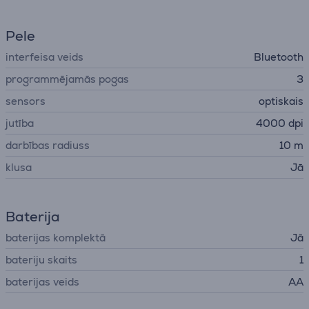
Pele
interfeisa veids
Bluetooth
programmējamās pogas
3
sensors
optiskais
jutība
4000 dpi
darbības radiuss
10 m
klusa
Jā
Baterija
baterijas komplektā
Jā
bateriju skaits
1
baterijas veids
AA