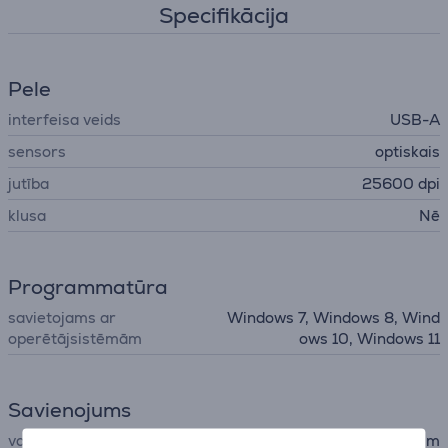
Specifikācija
Pele
interfeisa veids
USB-A
sensors
optiskais
jutība
25600 dpi
klusa
Nē
Programmatūra
savietojams ar
Windows 7, Windows 8, Wind
operētājsistēmām
ows 10, Windows 11
Savienojums
vada garums
2,1 m