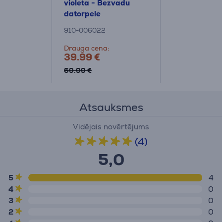
violeta - Bezvadu
datorpele
910-006022
Drauga cena:
39.99 €
69.99 €
Atsauksmes
Vidējais novērtējums
(4)
5,0
5
4
4
0
3
0
2
0