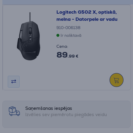
Logitech G502 X, optiskā,
melna - Datorpele ar vadu
910-006138
Ir noliktavā
Cena:
89
.99 €
Saņemšanas iespējas
Izvēlies sev piemērotu piegādes veidu