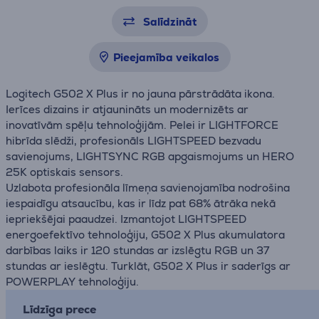
Salīdzināt
Pieejamība veikalos
Logitech G502 X Plus ir no jauna pārstrādāta ikona.
Ierīces dizains ir atjaunināts un modernizēts ar
inovatīvām spēļu tehnoloģijām. Pelei ir LIGHTFORCE
hibrīda slēdži, profesionāls LIGHTSPEED bezvadu
savienojums, LIGHTSYNC RGB apgaismojums un HERO
25K optiskais sensors.
Uzlabota profesionāla līmeņa savienojamība nodrošina
iespaidīgu atsaucību, kas ir līdz pat 68% ātrāka nekā
iepriekšējai paaudzei. Izmantojot LIGHTSPEED
energoefektīvo tehnoloģiju, G502 X Plus akumulatora
darbības laiks ir 120 stundas ar izslēgtu RGB un 37
stundas ar ieslēgtu. Turklāt, G502 X Plus ir saderīgs ar
POWERPLAY tehnoloģiju.
Līdzīga prece