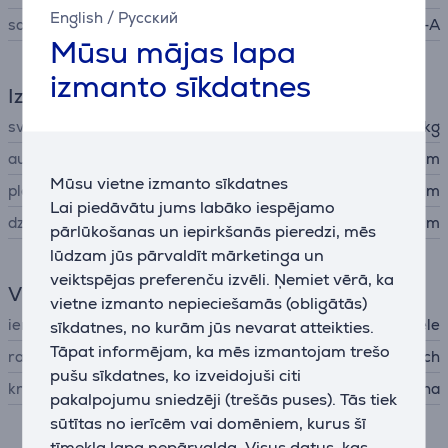
English
/
Русский
savienojuma veids
USB-A
Mūsu mājas lapa
izmanto sīkdatnes
Izmēri
svars
0,106 kg
augstums
4,11 cm
Mūsu vietne izmanto sīkdatnes
platums
7,92 cm
Lai piedāvātu jums labāko iespējamo
dziļums
13,14 cm
pārlūkošanas un iepirkšanās pieredzi, mēs
lūdzam jūs pārvaldīt mārketinga un
veiktspējas preferenču izvēli. Ņemiet vērā, ka
Vispārējais parametrs
vietne izmanto nepieciešamās (obligātās)
ierīces veids
bezvadu pele
sīkdatnes, no kurām jūs nevarat atteikties.
Tāpat informējam, ka mēs izmantojam trešo
ražotājs
Logitech
pušu sīkdatnes, ko izveidojuši citi
krāsa
melna
pakalpojumu sniedzēji (trešās puses). Tās tiek
sūtītas no ierīcēm vai domēniem, kurus šī
tīmekļa lapa nepārvalda. Visus datus, kas