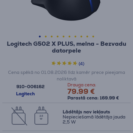
Logitech G502 X PLUS, melna - Bezvadu
datorpele
(4)
Cena spēkā no 01.08.2026 līdz kamēr prece pieejama
noliktavā
Drauga cena:
910-006162
79.99 €
Logitech
Parastā cena: 169.99 €
Lādētājs nav iekļauts
Nepieciešamā lādētāja jauda
2,5
W
2,5 W