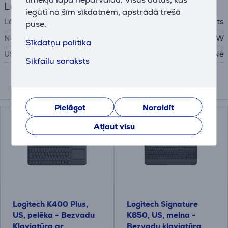
Lādētājs
iegūti no šīm sīkdatnēm, apstrādā trešā
Lādētājs
nav iekļauts
puse.
Nepieciešamā lādētāja jauda
2,5 W
Sīkdatņu politika
USB PD
Nē
Sīkfailu saraksts
Saistītās preces
Pielāgot
Noraidīt
Atļaut visu
Logitech K400 Plus,
Logitech Signature
US, pelēka - Bezvadu
K650, US, melna -
Klaviatūra ar
Bezvadu klaviatūra