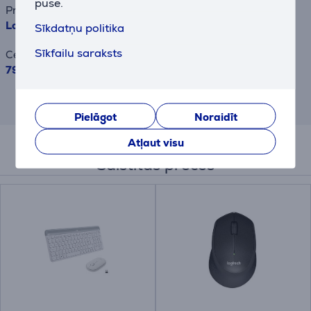
puse.
Preces nosaukums
Logitech ERGO K860, US, melna - Bezvadu klaviatūra
Sīkdatņu politika
Sīkfailu saraksts
Cena
79.99 €
Rezultāts ir informatīvs un veikts,
balstoties uz aptuvenu aprēķinu.
Pielāgot
Noraidīt
Atļaut visu
Saistītās preces