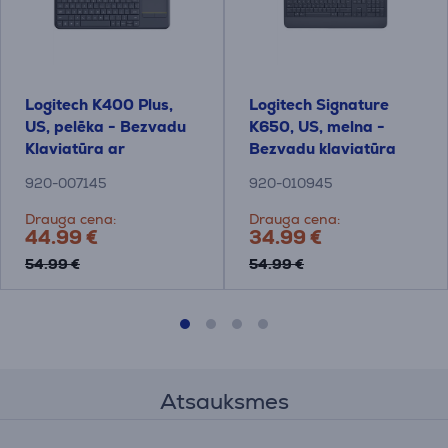
Logitech K400 Plus,
Logitech Signature
US, pelēka - Bezvadu
K650, US, melna -
Klaviatūra ar
Bezvadu klaviatūra
skārienpaliktni
920-007145
920-010945
Drauga cena:
Drauga cena:
44.99 €
34.99 €
54.99 €
54.99 €
Atsauksmes