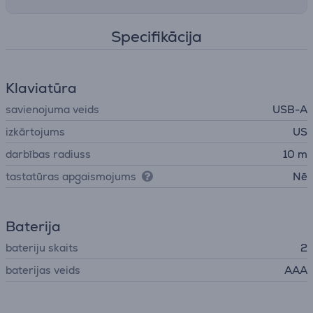
Specifikācija
Klaviatūra
savienojuma veids
USB-A
izkārtojums
US
darbības radiuss
10 m
tastatūras apgaismojums
Nē
Baterija
bateriju skaits
2
baterijas veids
AAA