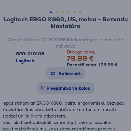
Logitech ERGO K860, US, melna - Bezvadu
klaviatūra
Cena spēkā no 01.08.2026 līdz kamēr prece pieejama
noliktavā
Drauga cena:
920-010108
79.99 €
Logitech
Parastā cena: 129.99 €
Salīdzināt
Pieejamība veikalos
Iepazīstinām ar ERGO K860, dalītu ergonomisku bezvadu
klaviatūru, kas paredzēta labākam komfortam, mazāk
slodzei un lielākam atbalstam.
Jūs rakstīsiet dabiskāk, izmantojot izliektu, sadalītu
taustiņu izkārtojumu, kas uzlabo rakstīšanas procesu.