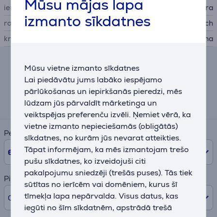
Mūsu mājas lapa
ierīces veids
bezvadu klaviatūra
izmanto sīkdatnes
ražotājs
Logitech
krāsa
melna
Mūsu vietne izmanto sīkdatnes
Līzinga un nomas kalkulators
Lai piedāvātu jums labāko iespējamo
pārlūkošanas un iepirkšanās pieredzi, mēs
Aptuvens ikmēneša maksājums
15 €
lūdzam jūs pārvaldīt mārketinga un
veiktspējas preferenču izvēli. Ņemiet vērā, ka
vietne izmanto nepieciešamās (obligātās)
Periods
sīkdatnes, no kurām jūs nevarat atteikties.
Tāpat informējam, ka mēs izmantojam trešo
6
mēn.
pušu sīkdatnes, ko izveidojuši citi
pakalpojumu sniedzēji (trešās puses). Tās tiek
Pirmā iemaksa
sūtītas no ierīcēm vai domēniem, kurus šī
tīmekļa lapa nepārvalda. Visus datus, kas
0% /
0,00 €
iegūti no šīm sīkdatnēm, apstrādā trešā