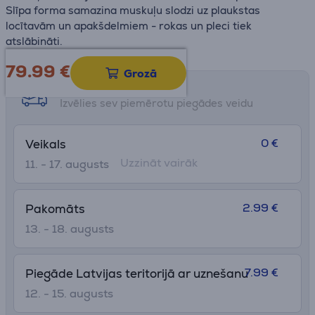
Slīpa forma samazina muskuļu slodzi uz plaukstas
locītavām un apakšdelmiem - rokas un pleci tiek
atslābināti.
79.99
€
Grozā
Saņemšanas iespējas
Izvēlies sev piemērotu piegādes veidu
0 €
Veikals
Uzzināt vairāk
11. - 17. augusts
2.99 €
Pakomāts
13. - 18. augusts
7.99 €
Piegāde Latvijas teritorijā ar uznešanu
12. - 15. augusts