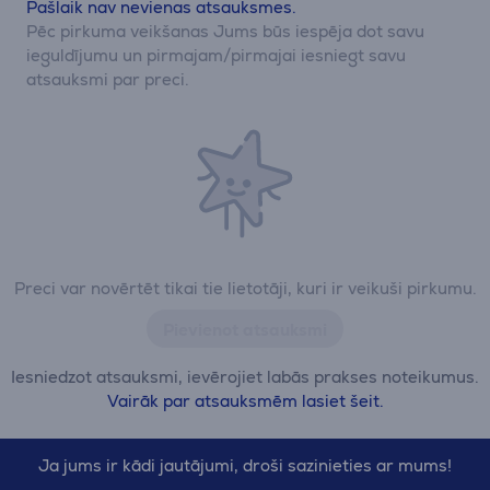
Pašlaik nav nevienas atsauksmes.
Pēc pirkuma veikšanas Jums būs iespēja dot savu
ieguldījumu un pirmajam/pirmajai iesniegt savu
atsauksmi par preci.
Preci var novērtēt tikai tie lietotāji, kuri ir veikuši pirkumu.
Pievienot atsauksmi
Iesniedzot atsauksmi, ievērojiet labās prakses noteikumus.
Vairāk par atsauksmēm lasiet šeit.
Ja jums ir kādi jautājumi, droši sazinieties ar mums!