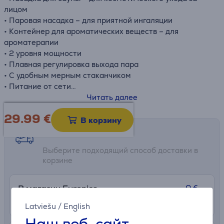
лицом
• Паровая насадка – для приятной ингаляции
• Контейнер для ароматических веществ – для
ароматерапии
• 2 уровня мощности
• Плавная регулировка выхода пара
• С удобным мерным стаканчиком
• Питание от сети
• 230-240 В; 50-60 Гц; 120 Вт
Читать далее
29.99
€
В корзину
Возможности доставки
Выберите подходящий способ доставки в
корзине
0 €
В магазин Euronics
Подробнее
2 часa
Latviešu
/
English
Наш веб-сайт