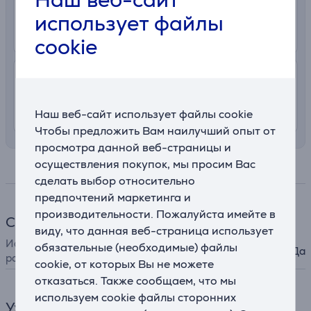
2.99 €
В почтовый автомат
использует файлы
10. - 14. августа
cookie
7.99 €
Доставка с заносом на територии
Латвии
8. - 12. августа
Наш веб-сайт использует файлы cookie
Чтобы предложить Вам наилучший опыт от
просмотра данной веб-страницы и
осуществления покупок, мы просим Вас
Спецификация
сделать выбор относительно
предпочтений маркетинга и
производительности. Пожалуйста имейте в
Сауна для лица
виду, что данная веб-страница использует
Использование лечебных
обязательные (необходимые) файлы
Да
растений и масел
cookie, от которых Вы не можете
отказаться. Также сообщаем, что мы
используем cookie файлы сторонних
Уход за лицом