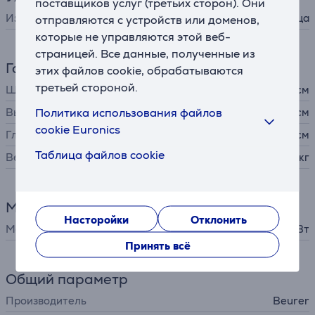
поставщиков услуг (третьих сторон). Они
Изделие
паровая ванночка для лица
отправляются с устройств или доменов,
которые не управляются этой веб-
страницей. Все данные, полученные из
Габариты
этих файлов cookie, обрабатываются
третьей стороной.
Ширина
18 см
Политика использования файлов
Высота
30 см
cookie Euronics
Глубина
19,5 см
Таблица файлов cookie
Вес
0,648 кг
Мощность
Насторойки
Отклонить
Мощность
120 Вт
Принять всё
Общий параметр
Производитель
Beurer