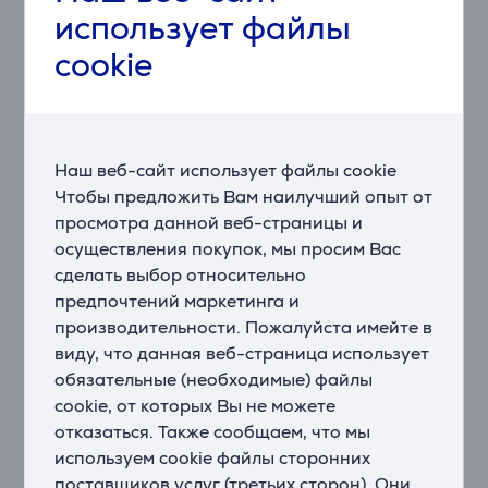
Делает Вашу жизнь проще, автоматически
использует файлы
обеспечивая оптимальное время и скорость для
приготовления смузи. Мотор блендера
cookie
автоматически работает в течение 45 секунд на
скорости 14 000 об/мин, чтобы справиться даже с
самыми твердыми кусочками и приготовить смузи с
однородной консистенцией.
Наш веб-сайт использует файлы cookie
Чтобы предложить Вам наилучший опыт от
Стандартные аксессуары
просмотра данной веб-страницы и
Стеклянная чаша объемом 1,4 л с ребристой
осуществления покупок, мы просим Вас
поверхностью
сделать выбор относительно
Ребристая внутренняя поверхность квадратной
предпочтений маркетинга и
стеклянной чаши обеспечивает постоянный контакт
производительности. Пожалуйста имейте в
содержимого с лезвием. Она создает мощное
виду, что данная веб-страница использует
вихревое движение и позволяет легко наливать
обязательные (необходимые) файлы
смесь. Дополнительно оптимизирует рабочие
cookie, от которых Вы не можете
характеристики блендера. Можно мыть в
отказаться. Также сообщаем, что мы
посудомоечной машине.
используем cookie файлы сторонних
поставщиков услуг (третьих сторон). Они
Плотно закрывающаяся крышка со съемным