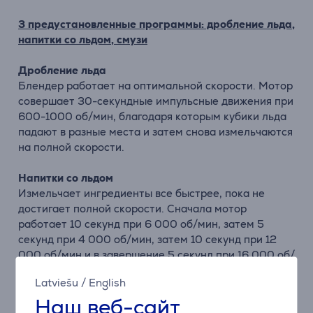
3 предустановленные программы: дробление льда,
напитки со льдом, смузи
Дробление льда
Блендер работает на оптимальной скорости. Мотор
совершает 30-секундные импульсные движения при
600-1000 об/мин, благодаря которым кубики льда
падают в разные места и затем снова измельчаются
на полной скорости.
Напитки со льдом
Измельчает ингредиенты все быстрее, пока не
достигает полной скорости. Сначала мотор
работает 10 секунд при 6 000 об/мин, затем 5
секунд при 4 000 об/мин, затем 10 секунд при 12
000 об/мин и в завершение 5 секунд при 16 000 об/
мин, чтобы обеспечить однородный результат.
Latviešu
/
English
Наш веб-сайт
Смузи