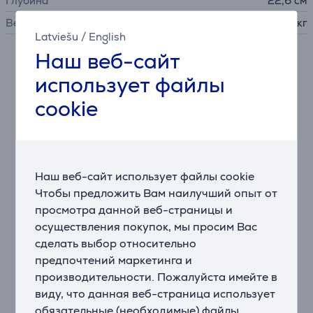
Глубина
22,6 см
Вес
1,14 кг
Latviešu
/
English
Наш веб-сайт
Описание
использует файлы
cookie
Чайник, бесспорно, является одним из самых
используемых приборов на кухне, поэтому мы
ожидаем, что он будет работать долго и хорошо.
Этот чайник объемом 1,25 л с ретро-формой и
современными решениями непременно займет
Наш веб-сайт использует файлы cookie
высокое место в Вашем рейтинге самых стильных
Чтобы предложить Вам наилучший опыт от
кухонных приборов. Он изготовлен из нержавеющей
просмотра данной веб-страницы и
стали и является легким, прочным, быстрым и
осуществления покупок, мы просим Вас
простым в использовании. Объем 1,25 л
сделать выбор относительно
обеспечивает быстрое вскипание воды и простоту
обращения с заполненным водой чайником.
предпочтений маркетинга и
Заполнять чайник и контролировать количество
производительности. Пожалуйста имейте в
воды очень удобно благодаря внутренней
виду, что данная веб-страница использует
маркировке, широкому отверстию и съемной
обязательные (необходимые) файлы