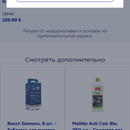
KitchenAid Stella, 1,25 л, белый - Чайник
Цена
129.99 €
Результат информативен и основан на
приблизительной оценке.
Смотреть дополнительно
Bosch Siemens, 6 шт. -
Melitta Anti Calc Bio,
Таблетки для очистки
250 мл - Средство для