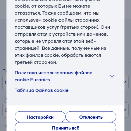
крышке. Светодиодный индикатор показывает,
cookie, от которых Вы не можете
когда прибор работает.
отказаться. Также сообщаем, что мы
используем cookie файлы сторонних
поставщиков услуг (третьих сторон). Они
Калькулятор лизинга и аренды
отправляются с устройств или доменов,
которые не управляются этой веб-
Примерный размер ежемесячного платежа
страницей. Все данные, полученные из
14 €
этих файлов cookie, обрабатываются
третьей стороной.
Период
Политика использования файлов
cookie Euronics
10
мес.
Таблица файлов cookie
Первый взнос
0% /
0,00 €
Насторойки
Отклонить
Наименование товара
Принять всё