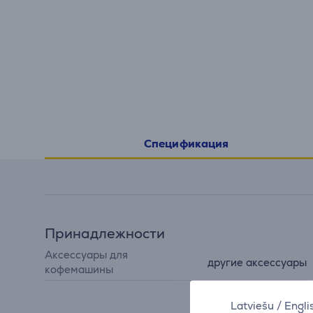
Спецификация
Принадлежности
Аксессуары для
другие аксессуары
кофемашины
Latviešu
/
Engli