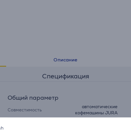
• В комплекте силиконовые адаптеры
Описание
Спецификация
Общий параметр
автоматические
Совместимость
кофемашины JURA
Производитель
JURA
sh