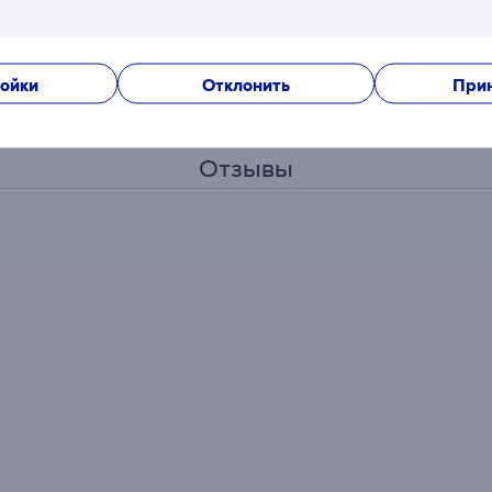
зможно.
т сдержанным нордическим очарованием. Лаконичный в сво
ойки
Отклонить
Прин
Отзывы