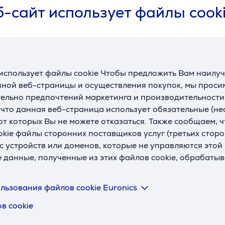
Цвет
белый
-сайт использует файлы cook
использует файлы cookie Чтобы предложить Вам наилу
Описание
ной веб-страницы и осуществления покупок, мы просим
ельно предпочтений маркетинга и производительности
, что данная веб-страница использует обязательные (н
 Выполненное из полированной нержавеющей стали сдвижно
 от которых Вы не можете отказаться. Также сообщаем, 
ельным молоком.
okie файлы сторонних поставщиков услуг (третьих сторо
с устройств или доменов, которые не управляются этой
е данные, полученные из этих файлов cookie, обрабаты
колебаниям температуры и царапинам. Он подходит для гиг
т запахов и сохраняет их свежесть. Толстое дно обеспечи
льзования файлов cookie Euronics
в cookie
плекте силиконовые адаптеры, белый и черный, позволяют