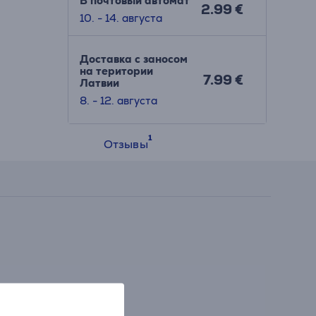
В почтовый автомат
2.99 €
10. - 14. августа
Доставка с заносом
на територии
7.99 €
Латвии
8. - 12. августа
Отзывы