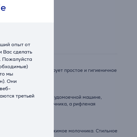
ie
чший опыт от
 Вас сделать
. Пожалуйста
еобходимые)
е перекрытие гарантирует простое и гигиеничное
что мы
н). Они
 веб-
ваются третьей
иенического мытья в посудомоечной машине,
вает устойчивость молочника, а рифленая
 четко различать содержимое молочника. Стильное