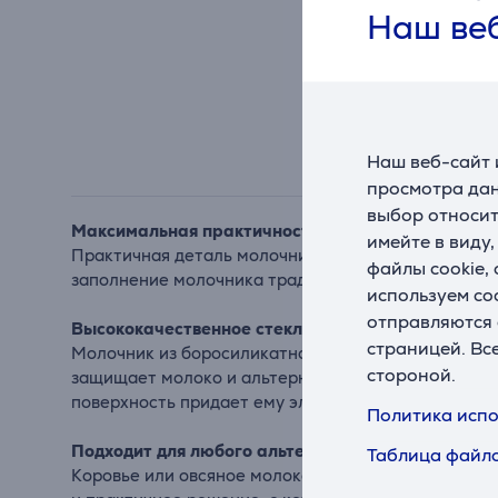
Наш веб
Наш веб-сайт 
просмотра дан
выбор относит
Максимальная практичность
имейте в виду
Практичная деталь молочника – изящная крышка.
файлы cookie,
заполнение молочника традиционным или растит
используем co
отправляются 
Высококачественное стекло
страницей. Вс
Молочник из боросиликатного стекла устойчив к 
стороной.
защищает молоко и альтернативные ему продукты о
поверхность придает ему элегантный вид.
Политика испо
Подходит для любого альтернативного молока
Таблица файло
Коровье или овсяное молоко? Поставляемые в ком