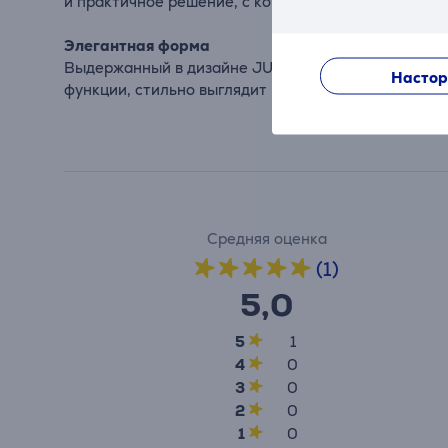
и практичное решение, с которым ошибиться нево
Элегантная форма
Выдержанный в дизайне JURA молочник привлекае
Настор
функции, стильно выглядит и незаменим на кухне.
Средняя оценка
(1)
5,0
5
1
4
0
3
0
2
0
1
0