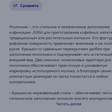
Сравнить
Молочник – это стильное и незаменимое дополнение
кофемашин JURA для приготовления кофейных напитк
традиционным или растительным молоком. Его факту
рифленая поверхность привлекает внимание и не скол
руках. Крышка со сдвижным перекрытием удобна при
заполнении молочника и подчеркивает его эстетичны
внешний вид. Два сменных силиконовых адаптера для
молочника обеспечивают практичную и узнаваемую
маркировку используемого молока, а благодаря своим
компактным размерам он легко поместится в любом
холодильнике.
• Крышка из нержавеющей стали – обеспечивает легк
гигиеничное заполнение молоком или его альтернати
• Качественное стекло – можно мыть в посудомоечной
Читать далее
машине