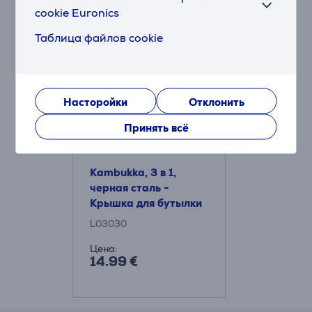
cookie Euronics
Подходящие товары
Таблица файлов cookie
Насторойки
Отклонить
Принять всё
Kambukka, 3 в 1,
черная сталь -
Крышка для бутылки
L03030
Цена:
14.99 €