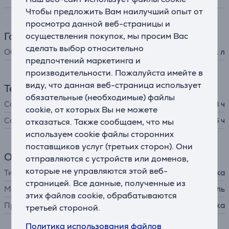
Чтобы предложить Вам наилучший опыт от
просмотра данной веб-страницы и
Габариты
осуществления покупок, мы просим Вас
сделать выбор относительно
Объем
1 л
предпочтений маркетинга и
производительности. Пожалуйста имейте в
виду, что данная веб-страница использует
Температура
обязательные (необходимые) файлы
Сохранение холода
48 ч
cookie, от которых Вы не можете
Сохранение тепла
16 ч
отказаться. Также сообщаем, что мы
используем cookie файлы сторонних
поставщиков услуг (третьих сторон). Они
Общий параметр
отправляются с устройств или доменов,
которые не управляются этой веб-
Тип
Термокружка
страницей. Все данные, полученные из
Материал
нержавеющая сталь
этих файлов cookie, обрабатываются
Производитель
Kambukka
третьей стороной.
Политика использования файлов