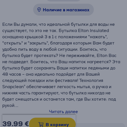
Наличие в магазинах
Если Вы думали, что идеальной бутылки для воды не
существует, то это не так. Бутылка Elton Insulated
оснащена крышкой 3 в 1 с положениями "нажать",
"открыть" и "закрыть", благодаря которым Вам будет
удобно пить воду в любой ситуации. Боитесь, что
бутылка будет протекать? Не переживайте, Elton Вас
не подведет. Боитесь, что Ваш напиток нагреется? Эта
бутылка будет сохранять Ваши напитки ледяными до
48 часов – она идеально подойдет для Вашей
следующей поездки или фестиваля! Технология
Snapclean® обеспечивает легкость мытья, а ручка и
нижняя часть гарантируют, что бутылка никогда не
будет смещаться и останется там, где Вы хотите: под
рукой.
Читать далее
• Двойная нержавеющая сталь
39.99
€
• Тритан
устойчив к пятнам и запахам
В корзину