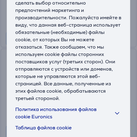
сделать выбор относительно
Цена:
24
предпочтений маркетинга и
.99 €
производительности. Пожалуйста имейте в
виду, что данная веб-страница использует
обязательные (необходимые) файлы
cookie, от которых Вы не можете
отказаться. Также сообщаем, что мы
используем cookie файлы сторонних
Kambukka Etna, Perfect
поставщиков услуг (третьих сторон). Они
Pistachio, 300 мл, зеленый -
отправляются с устройств или доменов,
Термокружка
которые не управляются этой веб-
11-01061
страницей. Все данные, полученные из
На складе
этих файлов cookie, обрабатываются
Цена для друга:
третьей стороной.
24
.99 €
Политика использования файлов
Обычная цена: 35.99 €
cookie Euronics
Таблица файлов cookie