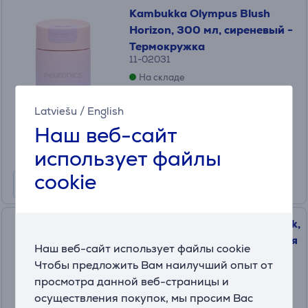
Kambukka Olympus Blush
Horizon, 300 мл, сиреневый -
Термокружка
11-02031
На складе
Цена для друга:
Latviešu
/
English
19
.99 €
Наш веб-сайт
Обычная цена: 27.99 €
использует файлы
cookie
Kambukka Dupla, Coastal Rock,
1000 мл, синий - Бутылка для
Наш веб-сайт использует файлы cookie
воды
Чтобы предложить Вам наилучший опыт от
11-10013
просмотра данной веб-страницы и
На складе
осуществления покупок, мы просим Вас