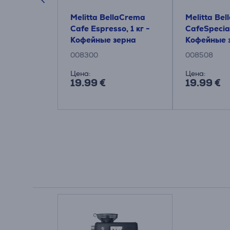
зёрна No 2
Melitta BellaCrema
Melitta Be
ast, OA
Cafe Espresso, 1 кг -
CafeSpecial
Кофейные зерна
Кофейные 
008300
008508
Цена:
Цена:
19.99 €
19.99 €