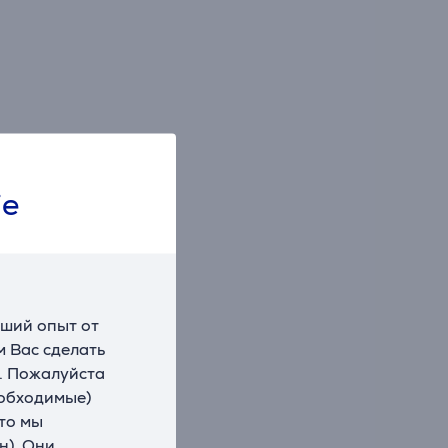
ie
чший опыт от
 Вас сделать
. Пожалуйста
еобходимые)
что мы
н). Они