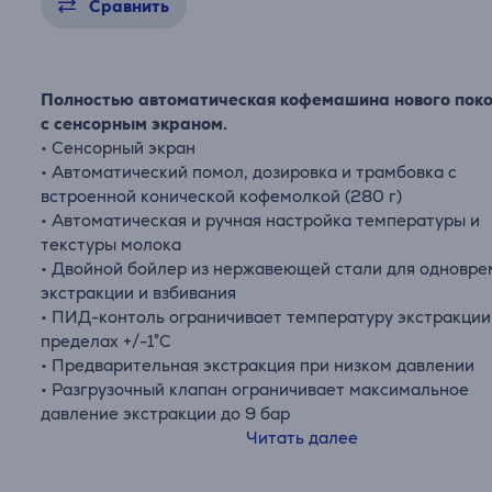
Сравнить
Полностью автоматическая кофемашина нового пок
с сенсорным экраном.
• Сенсорный экран
• Автоматический помол, дозировка и трамбовка с
встроенной конической кофемолкой (280 г)
• Автоматическая и ручная настройка температуры и
текстуры молока
• Двойной бойлер из нержавеющей стали для одновр
экстракции и взбивания
• ПИД-контоль ограничивает температуру экстракции
пределах +/-1°C
• Предварительная экстракция при низком давлении
• Разгрузочный клапан ограничивает максимальное
давление экстракции до 9 бар
• Подогреваемая варочная головка поддерживает
Читать далее
стабильность температуры от резервуара до чашки
• Итальянский насос 15 бар