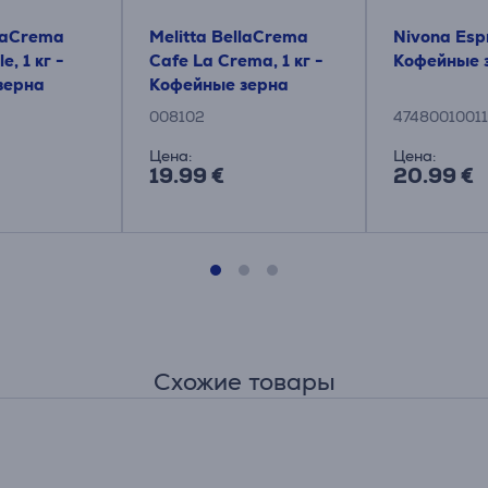
llaCrema
Melitta BellaCrema
Nivona Espr
e, 1 кг -
Cafe La Crema, 1 кг -
Кофейные 
зерна
Кофейные зерна
008102
4748001001
Цена:
Цена:
19.99 €
20.99 €
Схожие товары