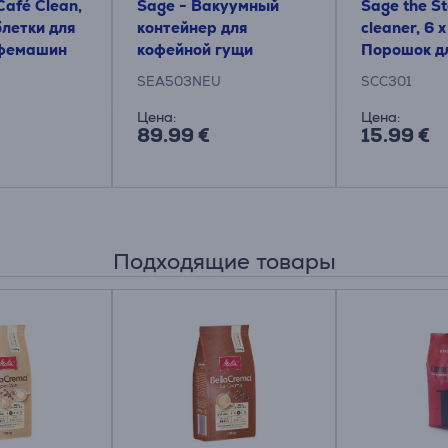
 Café Clean,
Sage - Вакуумный
Sage the 
блетки для
контейнер для
cleaner, 6 x
офемашин
кофейной гущи
Порошок дл
паровой тр
SEA503NEU
SCC301
Цена:
Цена:
89.99 €
15.99 €
Подходящие товары