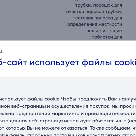
трубки, порошок для
очистки паровой трубки,
тестовая полоска для
определения жесткости
воды, чистящие
таблетки для
кофемашины
sh
Производитель
Sage
-сайт использует файлы cook
Цвет
нержавеющая сталь
Габариты
Ширина
39,2 см
использует файлы cookie Чтобы предложить Вам наилу
Высота
45,4 см
ной веб-страницы и осуществления покупок, мы просим
ельно предпочтений маркетинга и производительности
Глубина
37,3 см
, что данная веб-страница использует обязательные (н
Вес
18 кг
 от которых Вы не можете отказаться. Также сообщаем, 
okie файлы сторонних поставщиков услуг (третьих сторо