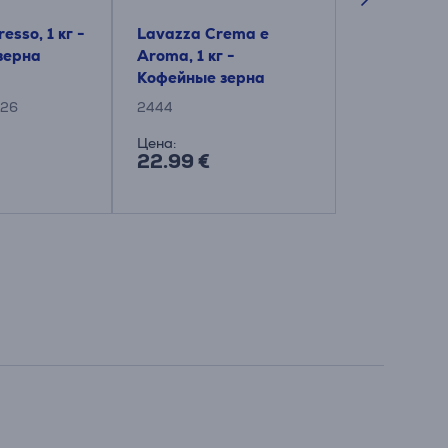
esso, 1 кг -
Lavazza Crema e
Nivona Class
зерна
Aroma, 1 кг -
Кофейные 
Кофейные зерна
126
2444
47480010011
Цена:
Цена:
22.99 €
19.99 €