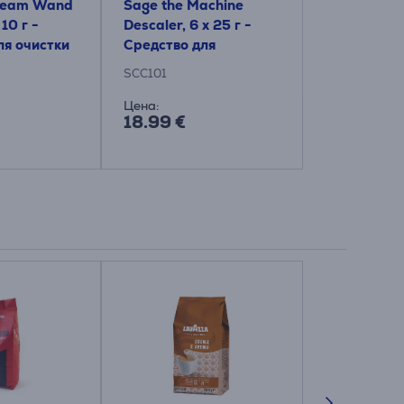
Steam Wand
Sage the Machine
 10 г -
Descaler, 6 x 25 г -
я очистки
Средство для
убки
удаления накипи
SCC101
Цена:
18.99 €