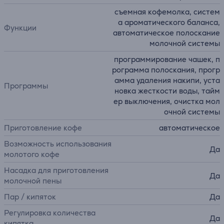
съемная кофемолка, систем
а ароматического баланса,
Функции
автоматическое полоскание
молочной системы
программирование чашек, п
рограмма полоскания, прогр
амма удаления накипи, уста
Программы
новка жесткости воды, тайм
ер выключения, очистка мол
очной системы
Приготовление кофе
автоматическое
Возможность использования
Да
молотого кофе
Насадка для приготовления
Да
молочной пены
Пар / кипяток
Да
Регулировка количества
Да
кипятка