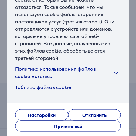
• Настроенные на заводе рецепты можно менять
отказаться. Также сообщаем, что мы
• Регулируемое количество кофе (20-240 мл)
• Возможность готовить 2 эспрессо/кофе
используем cookie файлы сторонних
одновременно
поставщиков услуг (третьих сторон). Они
• Съемный резервуар для воды
отправляются с устройств или доменов,
• Горячая вода для чая
которые не управляются этой веб-
• Дополнительный отсек для молотого кофе
страницей. Все данные, полученные из
• Световой индикатор замены фильтра
этих файлов cookie, обрабатываются
• Давление насоса 15 бар
третьей стороной.
• Поддержка Bluetooth для использования
приложения Nivona
Политика использования файлов
• В комплекте водяной фильтр CLARIS
cookie Euronics
Таблица файлов cookie
Калькулятор лизинга и аренды
Примерный размер ежемесячного платежа
Насторойки
Отклонить
69 €
Принять всё