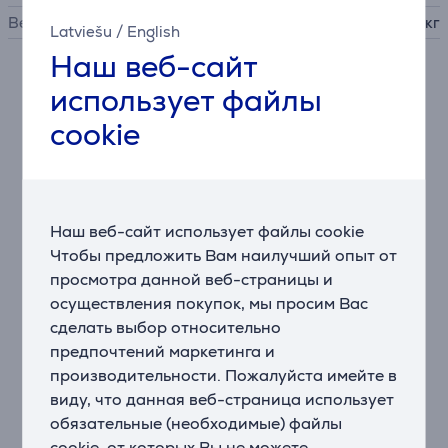
Вес
8,7 кг
Latviešu
/
English
Наш веб-сайт
Описание
использует файлы
cookie
• Программирование всех рецептов
• Кофемолка с коническими жерновами из
закаленной стали
• Съемный варочный блок для упрощения очистки
• 3 уровня регулировки температуры кофе
Наш веб-сайт использует файлы cookie
• 5 уровней регулировки крепости кофе
Чтобы предложить Вам наилучший опыт от
• Режим ECO, выключатель для достижения почти
просмотра данной веб-страницы и
нулевого потребления энергии
осуществления покупок, мы просим Вас
• Автоматическая система ополаскивания для
сделать выбор относительно
взбивателя пены
предпочтений маркетинга и
• Гигиенические программы для очистки и удаления
производительности. Пожалуйста имейте в
накипи
виду, что данная веб-страница использует
• Кофейный носик, регулируемый по высоте (до 14
обязательные (необходимые) файлы
см)
cookie, от которых Вы не можете