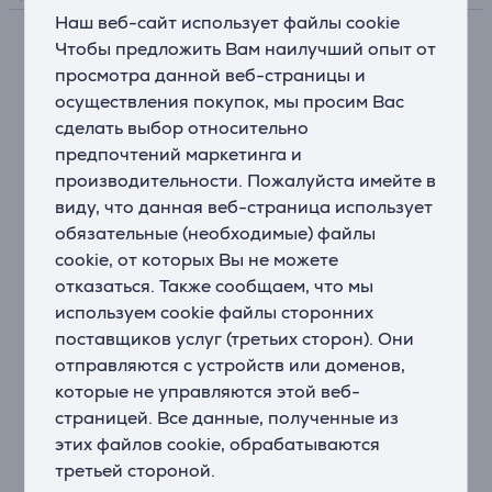
Наш веб-сайт использует файлы cookie
Чтобы предложить Вам наилучший опыт от
Описание
просмотра данной веб-страницы и
осуществления покупок, мы просим Вас
Минималистичная и современная
сделать выбор относительно
Новые цвета, новый взгляд на вещи. Сделайте свой
предпочтений маркетинга и
рабочий стол уникальным благодаря этой яркой
производительности. Пожалуйста имейте в
клавиатуре, которая подчеркнет Ваш стиль. Теперь
виду, что данная веб-страница использует
Ваш рабочий стол станет настоящим
обязательные (необходимые) файлы
произведением дизайнерского искусства.
cookie, от которых Вы не можете
отказаться. Также сообщаем, что мы
Ваше пространство. Где бы Вы ни находились
используем cookie файлы сторонних
Минималистичная, современная и компактная.
поставщиков услуг (третьих сторон). Они
Pebble Keys 2 – это тонкая и легкая клавиатура с
поддержкой Bluetooth, которая позволит Вам легко
отправляются с устройств или доменов,
работать дома, в путешествиях или в своем
которые не управляются этой веб-
любимом кафе.
страницей. Все данные, полученные из
этих файлов cookie, обрабатываются
Совместимость с различными операционными
третьей стороной.
системами