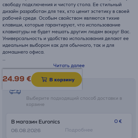
свободу подключения и чистоту стола. Ее стильный
дизайн разработан для тех, кто ценит эстетику в своей
рабочей среде. Особым свойством являются тихие
клавиши, которые гарантируют, что использование
клавиатуры не будет мешать другим людям вокруг Вас.
Универсальность и удобство использования делают ее
идеальным выбором как для обычного, так и для
домашнего офиса.
• Подключение к нескольким устройствам
Читать далее
• Тихие клавиши
24.99
€
• Компактная и легкая конструкция
В корзину
• Совместимость с несколькими ОС
Возможности доставки
Выберите подходящий способ доставки в
корзине
0 €
В магазин Euronics
Подробнее
06.08.2026