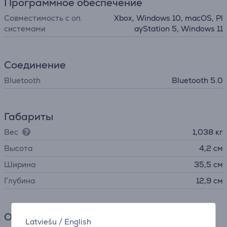
Программное обеспечение
Совместимость с оп.
Xbox, Windows 10, macOS, Pl
системами
ayStation 5, Windows 11
Соединение
Bluetooth
Bluetooth 5.0
Габариты
Вес
1,038 кг
Высота
4,2 см
Ширина
35,5 см
Глубина
12,9 см
Общий параметр
Latviešu
/
English