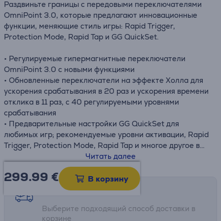
Раздвиньте границы с передовыми переключателями
OmniPoint 3.0, которые предлагают инновационные
функции, меняющие стиль игры: Rapid Trigger,
Protection Mode, Rapid Tap и GG QuickSet.
• Регулируемые гипермагнитные переключатели
OmniPoint 3.0 с новыми функциями
• Обновленные переключатели на эффекте Холла для
ускорения срабатывания в 20 раз и ускорения времени
отклика в 11 раз, с 40 регулируемыми уровнями
срабатывания
• Предварительные настройки GG QuickSet для
любимых игр; рекомендуемые уровни активации, Rapid
Trigger, Protection Mode, Rapid Tap и многое другое в
несколько кликов
Читать далее
• Rapid Trigger и Rapid Tap регистрируют нажатия
299.99
€
быстрее, улучшая реакцию и точность прицеливания
В корзину
• Protection Mode снижает чувствительность соседних
Возможности доставки
клавиш, предотвращая случайные нажатия
Выберите подходящий способ доставки в
• Экран OLED Smart позволяет менять настройки без
корзине