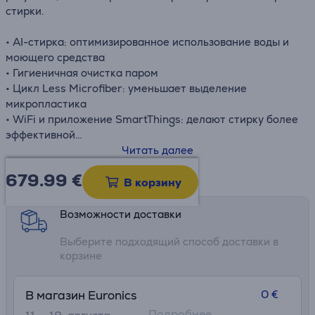
стирки.
• AI-стирка: оптимизированное использование воды и
моющего средства
• Гигиеничная очистка паром
• Цикл Less Microfiber: уменьшает выделение
микропластика
• WiFi и приложение SmartThings: делают стирку более
эффективной
• Автоматическая дозировка моющего средства
Читать далее
679.99
€
Информационный лист
В корзину
Возможности доставки
Выберите подходящий способ доставки в
корзине
0 €
В магазин Euronics
Подробнее