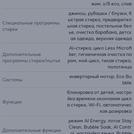
жим, х/б eco, слив
джинсы, рубашки / блузки, б
ыстрая стирка, предварител
Специальные программы
ьная стирка, постельное бел
стирки
ье, очистка барабана, детск
ая одежда, верхняя одежда
AI-стирка, цикл Less Microfi
Дополнительные
ber, гигиеничная очистка па
программы стирки/мытья
ром, мой цикл, тихая стирка,
полотенца
инверторный мотор, Eco Bu
Системы
bble
блокировка от детей, настро
йка времени окончания цикл
Функции
а стирки, Wi-Fi, автоматичес
кая дозировка
режим AI Energy, лоток Stay
Clean, Bubble Soak, AI Contr
Дополнительные функции
ol, настройка языка, Bubble