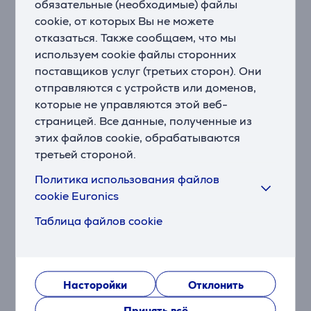
обязательные (необходимые) файлы
причиненный неверной информацией.
cookie, от которых Вы не можете
*** Рекомендуемый цикл стирки зависит от времени
отказаться. Также сообщаем, что мы
и может не соответствовать ткани или пятну.
используем cookie файлы сторонних
**** Соединение Wi-Fi требуется всегда. Это может
поставщиков услуг (третьих сторон). Они
увеличить расход энергии.
отправляются с устройств или доменов,
SmartThings Clothing Care
которые не управляются этой веб-
Наслаждайтесь персонализированной, эффективной
страницей. Все данные, полученные из
и удобной стиркой белья, используя приложение
этих файлов cookie, обрабатываются
SmartThings. Анализируя Ваши привычки в
третьей стороной.
отношении стирки, Clothing Care предлагает советы
и рекомендации по циклам стирки.
Политика использования файлов
cookie Euronics
SmartThings Energy
Таблица файлов cookie
Следите за потреблением энергии. SmartThings
Energy предоставляет советы по
энергоэффективности. Кроме того, Вы можете
отслеживать энергопотребление умных устройств в
Насторойки
Отклонить
режиме реального времени и сравнивать его с
предыдущим месяцем. Вы получите уведомление,
Принять всё