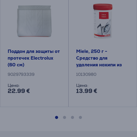
Поддон для защиты от
Miele, 250 г -
протечек Electrolux
Средство для
(60 см)
удаления накипи из
стиральных и
9029793339
10130980
посудомоечных
машин
Цена:
Цена:
22.99 €
13.99 €