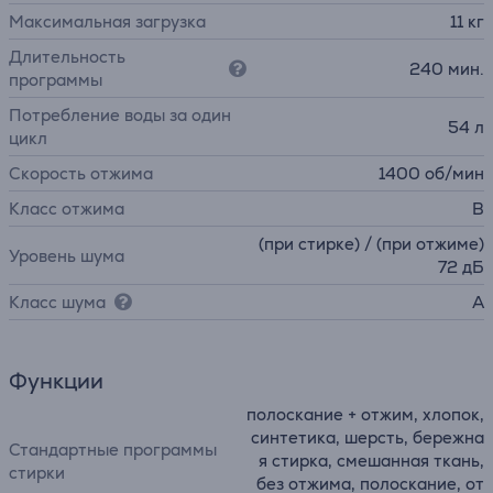
Максимальная загрузка
11 кг
Длительность
240 мин.
программы
Потребление воды за один
54 л
цикл
Скорость отжима
1400 об/мин
Класс отжима
B
(при стирке) / (при отжиме)
Уровень шума
72 дБ
Класс шума
A
Функции
полоскание + отжим, хлопок,
синтетика, шерсть, бережна
Стандартные программы
я стирка, смешанная ткань,
стирки
без отжима, полоскание, от