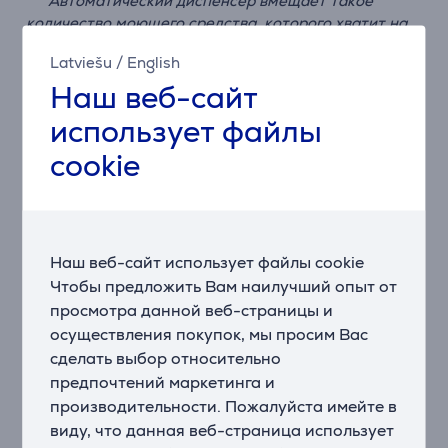
*** Автоматический диспенсер вмещает такое
количество моющего средства, которого хватит на
срок до одного месяца при условии, что в неделю
Latviešu
/
English
стирается две-три загрузки (5 кг). Может
Наш веб-сайт
варьироваться в зависимости от нагрузки и
настроек.
использует файлы
Приложение SMARTTHINGS
cookie
Наслаждайтесь эффективной стиркой при помощи
приложения SmartThings. Функция Laundry Recipe
рекомендует оптимальный цикл стирки. Laundry
Planner оптимизирует Ваш ежедневный график.
Наш веб-сайт использует файлы cookie
Auto Cycle Link помогает выбрать оптимальную
Чтобы предложить Вам наилучший опыт от
программу сушки после стирки.
* Доступно на устройствах Android и iOS. Требуется
просмотра данной веб-страницы и
соединение Wi-Fi и учетная запись Samsung.
осуществления покупок, мы просим Вас
Сохраняет пользовательскую информацию,
сделать выбор относительно
предпочтения и привычки использования, чтобы
предпочтений маркетинга и
рекомендовать более полезные варианты.
производительности. Пожалуйста имейте в
** Пользователь несет ответственность за все
виду, что данная веб-страница использует
последствия, включая, помимо прочего, ущерб,