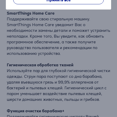
если превысите лимит потребления.
SmartThings Home Care
Поддерживайте свою стиральную машину.
SmartThings Home Care уведомит Вас о
необходимости замены детали и поможет устранить
неполадки. Кроме того, Вы увидите, как обновить
программное обеспечение, а также получите
руководство пользователя и рекомендации по
использованию устройства.
Гигиеническая обработка тканей
Используйте пар для глубокой гигиенической чистки
одежды. Струи пара поступают со дна барабана,
удаляя въевшуюся грязь и 99,9% аллергенов от
бактерий и пылевых клещей. Гигиенический цикл с
паром уменьшает воздействие пылевых клещей,
шерсти домашних животных, пыльцы и грибков.
Функция очистки барабана+
Поддерживайте гигиеническую чистоту Вашей