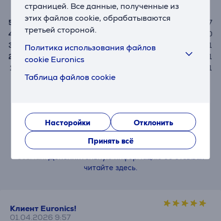
4,1
страницей. Все данные, полученные из
этих файлов cookie, обрабатываются
5
7
третьей стороной.
4
0
3
1
Политика использования файлов
2
1
cookie Euronics
1
1
Таблица файлов cookie
Изделие могут оценить только купившие его
пользователи.
Насторойки
Отклонить
Оставить отзыв
Принять всё
При написании отзыва просим соблюдать добрые
обычаи.
Дополнительную информацию об отзывах
читайте здесь.
Клиент Euronics!
01.04.2026 9:57