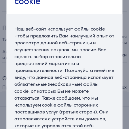
cookie
Спецификация
Принадлежности
Наш веб-сайт использует файлы cookie
Чтобы предложить Вам наилучший опыт от
для стиральной машины, для
Тип принадлежности
просмотра данной веб-страницы и
сушильной машины
осуществления покупок, мы просим Вас
Аксессуары для стиральных
вибропоглощающие ножки
сделать выбор относительно
и сушильных машин
предпочтений маркетинга и
производительности. Пожалуйста имейте в
виду, что данная веб-страница использует
Общий параметр
обязательные (необходимые) файлы
Производитель
Electrolux
cookie, от которых Вы не можете
отказаться. Также сообщаем, что мы
Отзывы
используем cookie файлы сторонних
поставщиков услуг (третьих сторон). Они
Средняя оценка
отправляются с устройств или доменов,
(10)
которые не управляются этой веб-