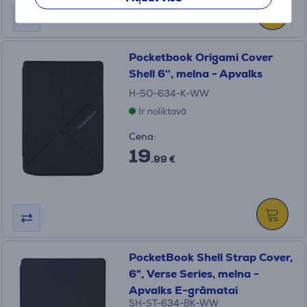
Pocketbook Origami Cover
Shell 6'', melna - Apvalks
H-SO-634-K-WW
Ir noliktavā
Cena:
19
.99 €
PocketBook Shell Strap Сover,
6", Verse Series, melna -
Apvalks E-grāmatai
SH-ST-634-BK-WW