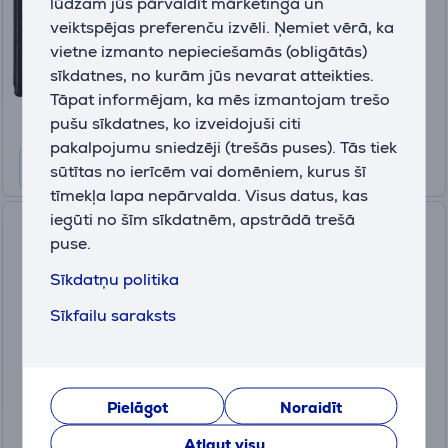
lūdzam jūs pārvaldīt mārketinga un
Ir noliktavā
veiktspējas preferenču izvēli. Ņemiet vērā, ka
vietne izmanto nepieciešamās (obligātās)
Cena:
29
sīkdatnes, no kurām jūs nevarat atteikties.
.99 €
Tāpat informējam, ka mēs izmantojam trešo
pušu sīkdatnes, ko izveidojuši citi
pakalpojumu sniedzēji (trešās puses). Tās tiek
sūtītas no ierīcēm vai domēniem, kurus šī
tīmekļa lapa nepārvalda. Visus datus, kas
iegūti no šīm sīkdatnēm, apstrādā trešā
PocketBook ORIGAMI Сover,
puse.
7,8", InkPad Series, melna -
Apvalks E-grāmatai
Sīkdatņu politika
H-SO-743-K-WW
Sīkfailu saraksts
Ir noliktavā
Cena:
19
.99 €
Pielāgot
Noraidīt
Atļaut visu