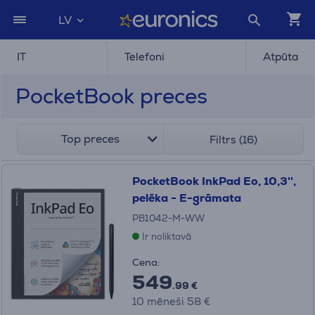
LV
IT
Telefoni
Atpūta
PocketBook preces
Top preces
Filtrs (16)
PocketBook InkPad Eo, 10,3'',
pelēka - E-grāmata
PB1042-M-WW
Ir noliktavā
Cena:
549
.99 €
10 mēneši 58 €