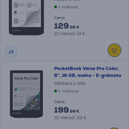
Ir noliktavā
Cena:
129
.99 €
10 mēneši 14 €
PocketBook Verse Pro Color,
6'', 16 GB, melna - E-grāmata
PB634K3-1-WW
Ir noliktavā
Cena:
199
.99 €
10 mēneši 22 €