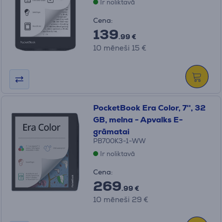
Ir noliktavā
Cena:
139
.99 €
10 mēneši 15 €
PocketBook Era Color, 7'', 32
GB, melna - Apvalks E-
grāmatai
PB700K3-1-WW
Ir noliktavā
Cena:
269
.99 €
10 mēneši 29 €