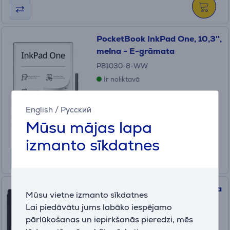
PocketBook InkPad One, 10,3'',
melna - E-grāmata
PB1030-8-WW
Ir noliktavā
Cena:
289
English
/
Русский
.99 €
Mūsu mājas lapa
10 mēneši 31 €
izmanto sīkdatnes
PocketBook Shell Cover 7'', Era
Mūsu vietne izmanto sīkdatnes
series, melna - Apvalks E-
Lai piedāvātu jums labāko iespējamo
grāmatai
pārlūkošanas un iepirkšanās pieredzi, mēs
HN-SL-PU-700-BK-WW