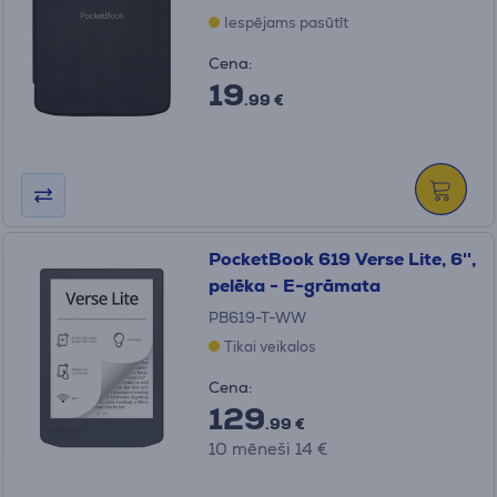
Iespējams pasūtīt
Cena:
19
.99 €
PocketBook 619 Verse Lite, 6'',
pelēka - E-grāmata
PB619-T-WW
Tikai veikalos
Cena:
129
.99 €
10 mēneši 14 €