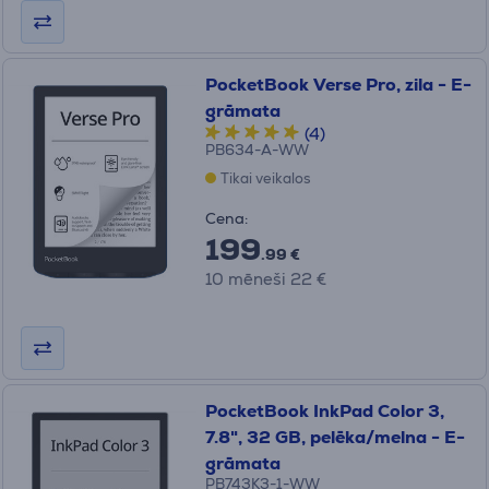
PocketBook Verse Pro, zila - E-
grāmata
(4)
PB634-A-WW
Tikai veikalos
Cena:
199
.99 €
10 mēneši 22 €
PocketBook InkPad Color 3,
7.8", 32 GB, pelēka/melna - E-
grāmata
PB743K3-1-WW