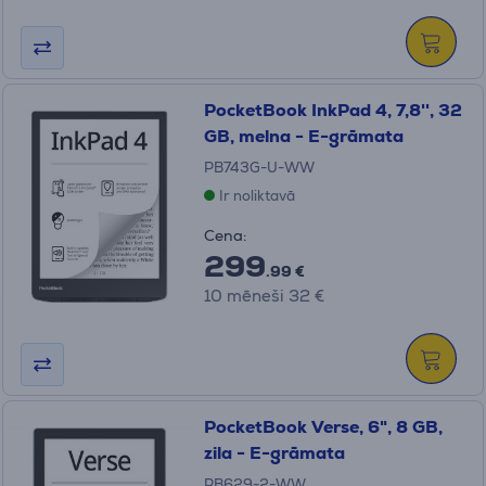
PocketBook InkPad 4, 7,8'', 32
GB, melna - E-grāmata
PB743G-U-WW
Ir noliktavā
Cena:
299
.99 €
10 mēneši 32 €
PocketBook Verse, 6", 8 GB,
zila - E-grāmata
PB629-2-WW