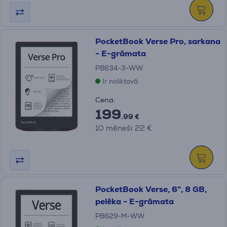
PocketBook Verse Pro, sarkana
- E-grāmata
PB634-3-WW
Ir noliktavā
Cena:
199
.99 €
10 mēneši 22 €
PocketBook Verse, 6", 8 GB,
pelēka - E-grāmata
PB629-M-WW