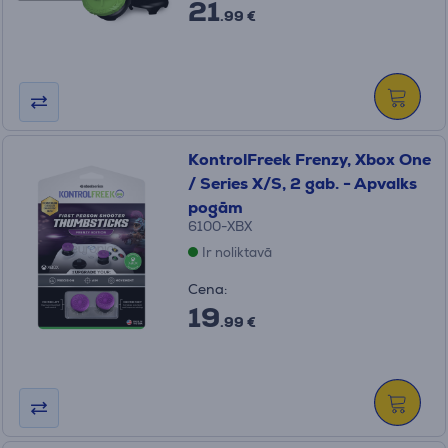
21
.99 €
KontrolFreek Frenzy, Xbox One
/ Series X/S, 2 gab. - Apvalks
pogām
6100-XBX
Ir noliktavā
Cena:
19
.99 €