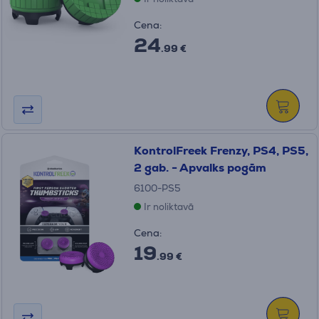
Cena:
24
.99 €
KontrolFreek Frenzy, PS4, PS5,
2 gab. - Apvalks pogām
6100-PS5
Ir noliktavā
Cena:
19
.99 €