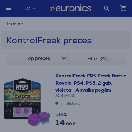
LV
Izklaide
KontrolFreek preces
Top preces
Filtrs (24)
KontrolFreek FPS Freek Battle
Royale, PS4, PS5, 2 gab.,
violeta - Apvalks pogām
2345-PS5
Ir noliktavā
Cena:
14
.99 €