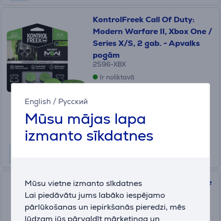
KontrolFreek Call Of Duty:
Modern Warfare II, Xbox One /
Series X/S, 2 gab. - Apvalks
pogām
2596-XBX
Ir noliktavā
Cena:
English
/
Русский
21
.99 €
Mūsu mājas lapa
izmanto sīkdatnes
KontrolFreek Clutch, Xbox One
Mūsu vietne izmanto sīkdatnes
/ Series X/S, 2 gab. - Apvalks
Lai piedāvātu jums labāko iespējamo
pogām
pārlūkošanas un iepirkšanās pieredzi, mēs
5100-XBX
lūdzam jūs pārvaldīt mārketinga un