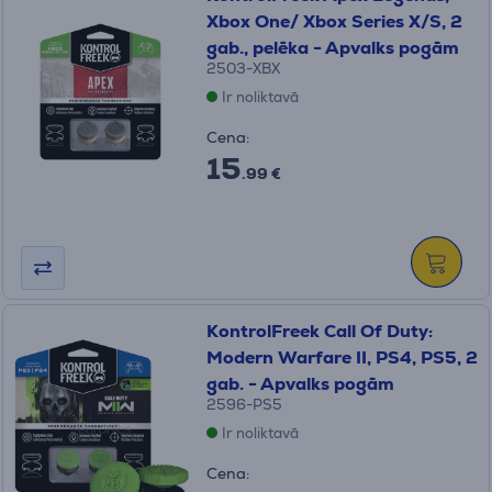
Xbox One/ Xbox Series X/S, 2
gab., pelēka - Apvalks pogām
2503-XBX
Ir noliktavā
Cena:
15
.99 €
KontrolFreek Call Of Duty:
Modern Warfare II, PS4, PS5, 2
gab. - Apvalks pogām
2596-PS5
Ir noliktavā
Cena: