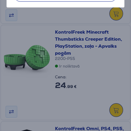
KontrolFreek Minecraft
Thumbsticks Creeper Edition,
PlayStation, zaļa - Apvalks
pogām
2200-PS5
Ir noliktavā
Cena:
24
.99 €
KontrolFreek Omni, PS4, PS5,