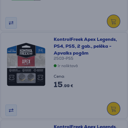
KontrolFreek Apex Legends,
PS4, PS5, 2 gab., pelēka -
Apvalks pogām
2503-PS5
Ir noliktavā
Cena:
15
.99 €
KontrolFreek Apex Legends,