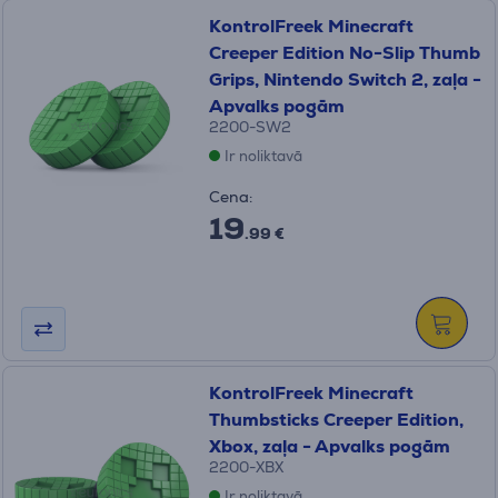
KontrolFreek Minecraft
Creeper Edition No-Slip Thumb
Grips, Nintendo Switch 2, zaļa -
Apvalks pogām
2200-SW2
Ir noliktavā
Cena:
19
.99 €
KontrolFreek Minecraft
Thumbsticks Creeper Edition,
Xbox, zaļa - Apvalks pogām
2200-XBX
Ir noliktavā