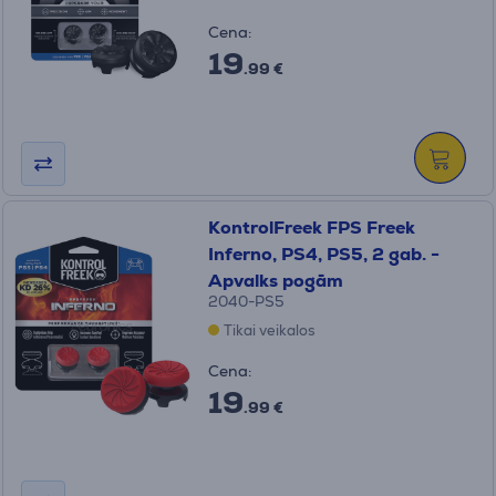
Cena:
19
.99 €
KontrolFreek FPS Freek
Inferno, PS4, PS5, 2 gab. -
Apvalks pogām
2040-PS5
Tikai veikalos
Cena:
19
.99 €