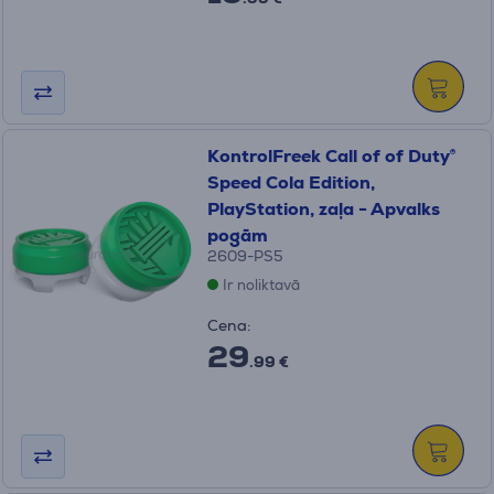
KontrolFreek Call of of Duty®
Speed Cola Edition,
PlayStation, zaļa - Apvalks
pogām
2609-PS5
Ir noliktavā
Cena:
29
.99 €