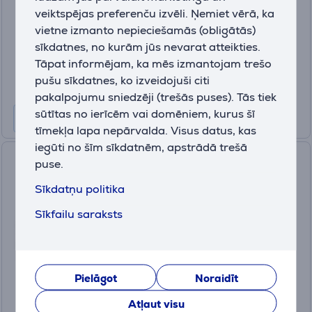
Ir noliktavā
veiktspējas preferenču izvēli. Ņemiet vērā, ka
vietne izmanto nepieciešamās (obligātās)
Cena:
sīkdatnes, no kurām jūs nevarat atteikties.
19
.99 €
Tāpat informējam, ka mēs izmantojam trešo
pušu sīkdatnes, ko izveidojuši citi
pakalpojumu sniedzēji (trešās puses). Tās tiek
sūtītas no ierīcēm vai domēniem, kurus šī
tīmekļa lapa nepārvalda. Visus datus, kas
iegūti no šīm sīkdatnēm, apstrādā trešā
KontrolFreek Call of Duty®:
puse.
Black Ops 7 Aim Boost Kit
Sīkdatņu politika
Collector's Edition, oranža -
Apvalks pogām
Sīkfailu saraksts
2615-PS5
Ir noliktavā
Cena:
Pielāgot
Noraidīt
34
.99 €
Atļaut visu