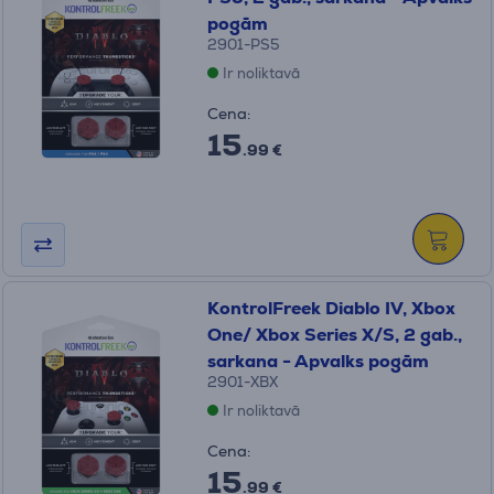
pogām
2901-PS5
Ir noliktavā
Cena:
15
.99 €
KontrolFreek Diablo IV, Xbox
One/ Xbox Series X/S, 2 gab.,
sarkana - Apvalks pogām
2901-XBX
Ir noliktavā
Cena:
15
.99 €