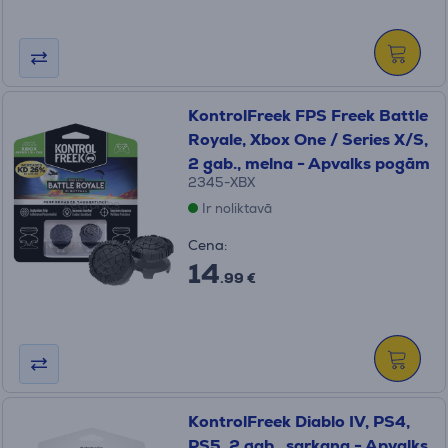
KontrolFreek FPS Freek Battle
Royale, Xbox One / Series X/S,
2 gab., melna - Apvalks pogām
2345-XBX
Ir noliktavā
Cena:
14
.99 €
KontrolFreek Diablo IV, PS4,
PS5, 2 gab., sarkana - Apvalks