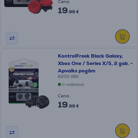
Cena:
19
.99 €
KontrolFreek Black Galaxy,
Xbox One / Series X/S, 2 gab. -
Apvalks pogām
6200-XBX
Ir noliktavā
Cena:
19
.99 €