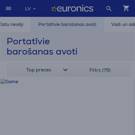
LV
Datu nesēji
Portatīvie barošanas avoti
Vadi un ad
Portatīvie
barošanas avoti
Top preces
Filtrs (79)