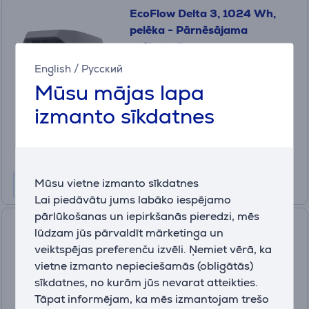
EcoFlow Delta 3, 1024 Wh,
pelēka - Pārnēsājama
spēkstacija
5016301002
English
/
Русский
Ir noliktavā
Mūsu mājas lapa
Cena:
izmanto sīkdatnes
749
.99 €
10 mēneši 79 €
Mūsu vietne izmanto sīkdatnes
Lai piedāvātu jums labāko iespējamo
pārlūkošanas un iepirkšanās pieredzi, mēs
Apple iPhone Air MagSafe
lūdzam jūs pārvaldīt mārketinga un
Battery, balta - Portatīvais
veiktspējas preferenču izvēli. Ņemiet vērā, ka
barošanas avots
vietne izmanto nepieciešamās (obligātās)
MGPG4ZM/A
sīkdatnes, no kurām jūs nevarat atteikties.
Ir noliktavā
Tāpat informējam, ka mēs izmantojam trešo