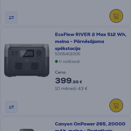
EcoFlow RIVER 2 Max 512 Wh,
melna - Pārnēsājama
spēkstacija
5005401005
Ir noliktavā
Cena:
399
.99 €
10 mēneši 43 €
Canyon OnPower 265, 20000
mAh, melna - Portatīvais