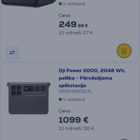
Ir noliktavā
Cena:
249
.99 €
10 mēneši 27 €
Dji Power 2000, 2048 Wh,
pelēka - Pārnēsājama
spēkstacija
CP.DY.00000171
Ir noliktavā
Cena:
1099 €
10 mēneši 116 €