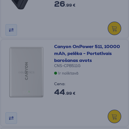
26
.99 €
Canyon OnPower 511, 10000
mAh, pelēka - Portatīvais
barošanas avots
CNS-CPB511G
Ir noliktavā
Cena:
44
.99 €