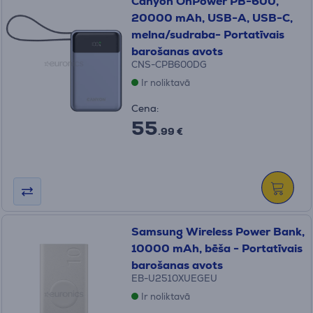
Canyon OnPower PB-600,
20000 mAh, USB-A, USB-C,
melna/sudraba- Portatīvais
barošanas avots
CNS-CPB600DG
Ir noliktavā
Cena:
55
.99 €
Samsung Wireless Power Bank,
10000 mAh, bēša - Portatīvais
barošanas avots
EB-U2510XUEGEU
Ir noliktavā