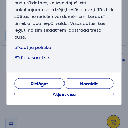
pušu sīkdatnes, ko izveidojuši citi
Cena:
115
pakalpojumu sniedzēji (trešās puses). Tās tiek
.99 €
sūtītas no ierīcēm vai domēniem, kurus šī
10 mēneši 13 €
tīmekļa lapa nepārvalda. Visus datus, kas
iegūti no šīm sīkdatnēm, apstrādā trešā
puse.
Sīkdatņu politika
Anker Zolo Power Bank, 30 W,
Sīkfailu saraksts
10000 mAh, balta - Portatīvais
barošanas avots
A1688H21
Ir noliktavā
Pielāgot
Noraidīt
Cena:
Atļaut visu
26
.99 €