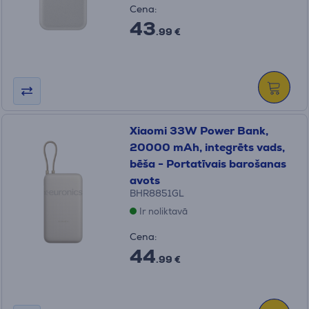
Cena:
43
.99 €
Xiaomi 33W Power Bank,
20000 mAh, integrēts vads,
bēša - Portatīvais barošanas
avots
BHR8851GL
Ir noliktavā
Cena:
44
.99 €