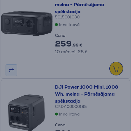
melna - Pārnēsājama
spēkstacija
5015001030
Ir noliktavā
Cena:
259
.99 €
10 mēneši 28 €
DJI Power 1000 Mini, 1008
Wh, melna - Pārnēsājama
spēkstacija
CP.DY.00000195
Ir noliktavā
Cena: