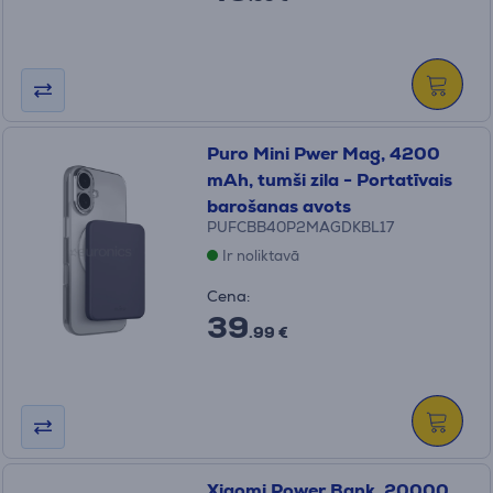
Puro Mini Pwer Mag, 4200
mAh, tumši zila - Portatīvais
barošanas avots
PUFCBB40P2MAGDKBL17
Ir noliktavā
Cena:
39
.99 €
Xiaomi Power Bank, 20000