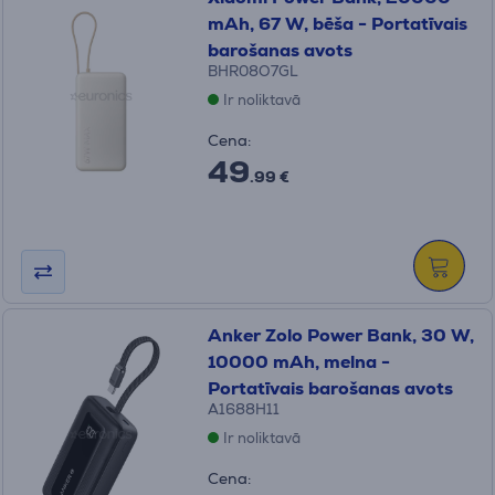
mAh, 67 W, bēša - Portatīvais
barošanas avots
BHR08O7GL
Ir noliktavā
Cena:
49
.99 €
Anker Zolo Power Bank, 30 W,
10000 mAh, melna -
Portatīvais barošanas avots
A1688H11
Ir noliktavā
Cena: