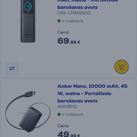
barošanas avots
CNS-CPB265DG
Ir noliktavā
Cena:
69
.99 €
Anker Nano, 10000 mAh, 45
W, melna - Portatīvais
barošanas avots
A1638H11
Ir noliktavā
Cena:
49
.99 €