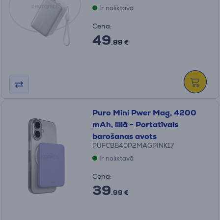
Ir noliktavā
Cena:
49
.99 €
Puro Mini Pwer Mag, 4200
mAh, lillā - Portatīvais
barošanas avots
PUFCBB40P2MAGPINK17
Ir noliktavā
Cena:
39
.99 €