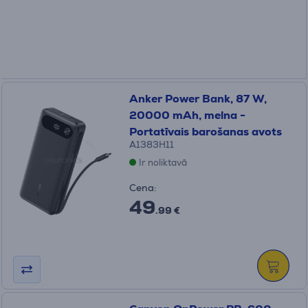
Anker Power Bank, 87 W,
20000 mAh, melna -
Portatīvais barošanas avots
A1383H11
Ir noliktavā
Cena:
49
.99 €