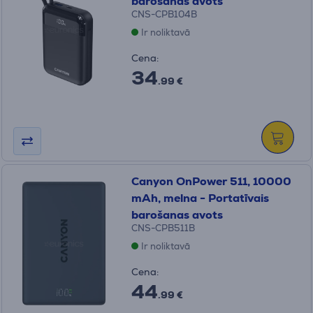
barošanas avots
CNS-CPB104B
Ir noliktavā
Cena:
34
.99 €
Canyon OnPower 511, 10000
mAh, melna - Portatīvais
barošanas avots
CNS-CPB511B
Ir noliktavā
Cena:
44
.99 €