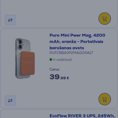
Puro Mini Pwer Mag, 4200
mAh, oranža - Portatīvais
barošanas avots
PUFCBB40P2MAGORA17
Ir noliktavā
Cena:
39
.99 €
EcoFlow RIVER 3 UPS, 245Wh,