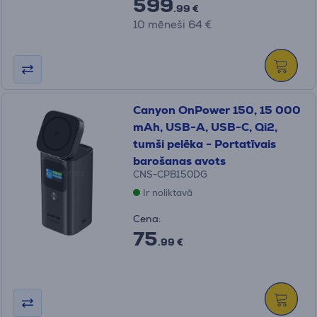
599
.99 €
10 mēneši 64 €
Canyon OnPower 150, 15 000
mAh, USB-A, USB-C, Qi2,
tumši pelēka - Portatīvais
barošanas avots
CNS-CPB150DG
Ir noliktavā
Cena:
75
.99 €