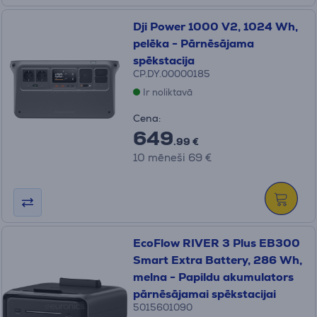
Dji Power 1000 V2, 1024 Wh,
pelēka - Pārnēsājama
spēkstacija
CP.DY.00000185
Ir noliktavā
Cena:
649
.99 €
10 mēneši 69 €
EcoFlow RIVER 3 Plus EB300
Smart Extra Battery, 286 Wh,
melna - Papildu akumulators
pārnēsājamai spēkstacijai
5015601090