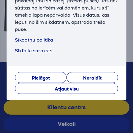
pakalpojumu sniedzēji (trešās puses). Tās tiek
sūtītas no ierīcēm vai domēniem, kurus šī
Ir noliktavā
tīmekļa lapa nepārvalda. Visus datus, kas
Cena:
iegūti no šīm sīkdatnēm, apstrādā trešā
435
.99 €
puse.
10 mēneši 46 €
Sīkdatņu politika
Sīkfailu saraksts
Ja jums ir kādi jautājumi, droši sazinieties ar mums!
Pielāgot
Noraidīt
67 555 888
Atļaut visu
(Mēs atbildam 10-21, Sv. 10-19)
Klientu centrs
Veikali