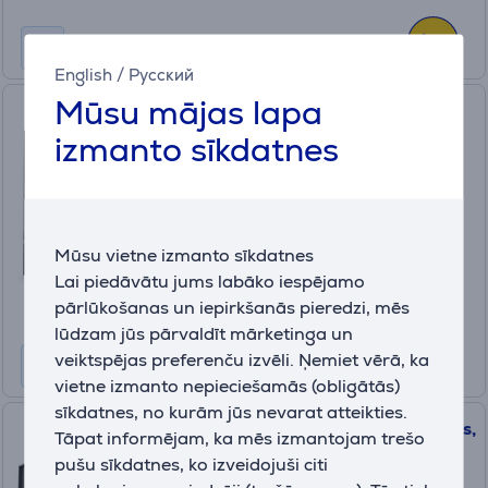
English
/
Русский
Mūsu mājas lapa
AMD Ryzen 5 5500, 6-cores,
65W, AM4 - Procesors
izmanto sīkdatnes
100-100000457BOX
Ir noliktavā
Cena:
Mūsu vietne izmanto sīkdatnes
88
.99 €
Lai piedāvātu jums labāko iespējamo
pārlūkošanas un iepirkšanās pieredzi, mēs
lūdzam jūs pārvaldīt mārketinga un
veiktspējas preferenču izvēli. Ņemiet vērā, ka
vietne izmanto nepieciešamās (obligātās)
sīkdatnes, no kurām jūs nevarat atteikties.
AMD Ryzen 9 7900X, 12-Cores,
Tāpat informējam, ka mēs izmantojam trešo
170W, AM5 - Procesors
pušu sīkdatnes, ko izveidojuši citi
100-100000589WOF