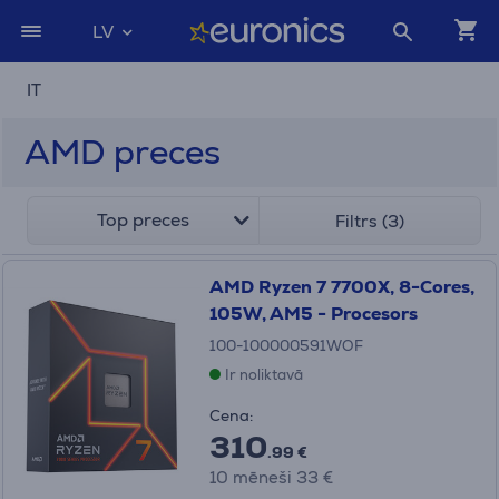
LV
IT
AMD preces
Top preces
Filtrs (3)
AMD Ryzen 7 7700X, 8-Cores,
105W, AM5 - Procesors
100-100000591WOF
Ir noliktavā
Cena:
310
.99 €
10 mēneši 33 €