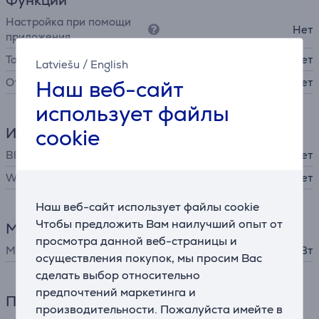
Функции
Настройка при помощи
Нет
приложения
Таймер
Нет
Latviešu
/
English
Наш веб-сайт
Отложенный запуск
Нет
использует файлы
cookie
Интерфейсы
Bluetooth
Нет
WiFi
Нет
Наш веб-сайт использует файлы cookie
Чтобы предложить Вам наилучший опыт от
Мощность
просмотра данной веб-страницы и
Мощность
50 Вт
осуществления покупок, мы просим Вас
сделать выбор относительно
предпочтений маркетинга и
Питание
производительности. Пожалуйста имейте в