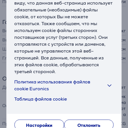
Питание
от сети
виду, что данная веб-страница использует
обязательные (необходимые) файлы
cookie, от которых Вы не можете
Габариты
отказаться. Также сообщаем, что мы
используем cookie файлы сторонних
Вес
2,58 кг
поставщиков услуг (третьих сторон). Они
Высота
126 см
отправляются с устройств или доменов,
Ширина
63 см
которые не управляются этой веб-
страницей. Все данные, полученные из
Глубина
63 см
этих файлов cookie, обрабатываются
третьей стороной.
Общий параметр
Политика использования файлов
Дисплей
нет
cookie Euronics
регулируемый наклон, функ
Таблица файлов cookie
ция колебания, регулируема
Особенности
я высота, очень тихая работ
а
Производитель
ECG
Насторойки
Отклонить