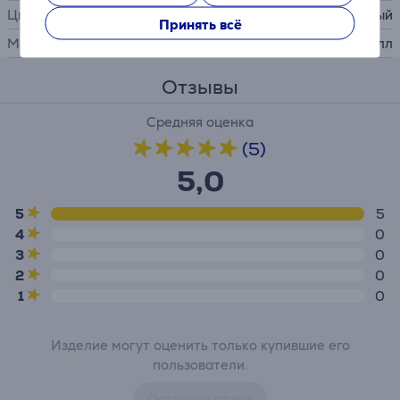
Цвет
белый
Принять всё
Материал
пластик, металл
Отзывы
Средняя оценка
(5)
5,0
5
5
4
0
3
0
2
0
1
0
Изделие могут оценить только купившие его
пользователи.
Оставить отзыв