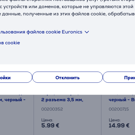
с устройств или доменов, которые не управляются этой
е данные, полученные из этих файлов cookie, обрабаты
Смотреть дополнительно
льзования файлов cookie Euronics
в cookie
ойки
Отклонить
Прин
 Extension
Hama Audio Adapter,
Hama Vide
мм - гнездо
4-pin, штекер 3,5 мм -
DVI/HDMI, 1
 м, черный -
2 разъема 3,5 мм,
черный - В
черный - Кабель
00200352
00200715
Цена:
Цена:
5.99 €
14.99 €