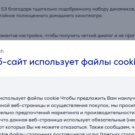
S3 благодаря тщательно подобранному набору динамиков,
остойное полноценного домашнего кинотеатра.
риантов настройки, чтобы получить четкий диалог и не про
sh
-сайт использует файлы cook
одключение к ТВ 8К и 4К осуществляется через HDMI ARC.
-тумбе. Signa S3 настолько узкий, что его можно установи
использует файлы cookie Чтобы предложить Вам наилу
ственно со своего смартфона, планшета или другого совме
ной веб-страницы и осуществления покупок, мы просим
ельно предпочтений маркетинга и производительности
, что данная веб-страница использует обязательные (н
нь баса, повышается уровень четкости для прослушивания 
 от которых Вы не можете отказаться. Также сообщаем, 
покоя других людей в Вашем доме.
okie файлы сторонних поставщиков услуг (третьих сторо