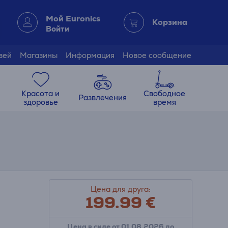
Мой Euronics
Корзина
Войти
зей
Магазины
Информация
Новое сообщение
Красота и
Свободное
Развлечения
здоровье
время
Цена для друга:
199.99
€
Цена в силе от 01.08.2026 до