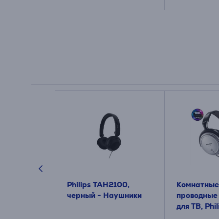
um 100M2,
Philips TAH2100,
Комнатные
Проводная
черный - Наушники
проводные
для ТВ, Phil