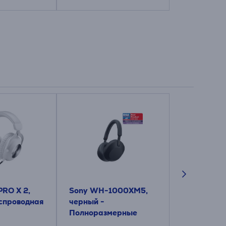
PRO X 2,
Sony WH-1000XM5,
Philips TA
спроводная
черный -
черный - 
Полноразмерные
наушники
беспроводные