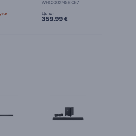
WH1000XM5B.CE7
TAH2005BK/
наушники
уга:
Цена:
Цена:
359.99 €
19.99 €