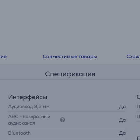
ние
Совместимые товары
Схож
Спецификация
Интерфейсы
Аудиовход 3,5 мм
Да
П
ARC - возвратный
Ц
Да
аудиоканал
Bluetooth
Да