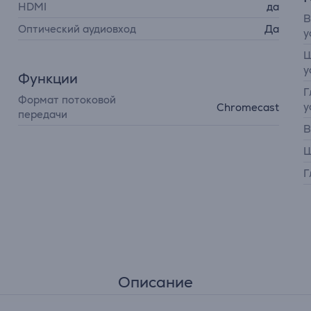
HDMI
да
В
Оптический аудиовход
Да
у
Ш
у
Функции
Г
Формат потоковой
у
Chromecast
передачи
В
Ш
Г
Описание