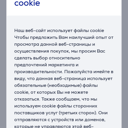
cookie
подключается по Bluetooth.
УСЛЫШЬТЕ КАЖДОЕ СЛОВО С ТЕХНОЛОГИЕЙ
VOICEADJUST
™
Наш веб-сайт использует файлы cookie
Устали от постоянного регулирования громкости?
Чтобы предложить Вам наилучший опыт от
Не пропускайте больше ни одного слова из диалога.
Запатентованная технология Voice Adjust от Polk,
просмотра данной веб-страницы и
созданная для удучшения слышимости диалогов из
осуществления покупок, мы просим Вас
центрального канала саундбара MagniFi, повышает
сделать выбор относительно
только уровень голосов, не меняя уровня громкости
предпочтений маркетинга и
саундбара.
производительности. Пожалуйста имейте в
виду, что данная веб-страница использует
ЛЕГКАЯ НАСТРОЙКА И ПОЛНАЯ
обязательные (необходимые) файлы
УНИВЕРСАЛЬНОСТЬ
cookie, от которых Вы не можете
Простое подключение с помощью всего одного
отказаться. Также сообщаем, что мы
кабеля к любому телевизору либо через HDMI
используем cookie файлы сторонних
arc/ARC (кабель HDMI входит в комплект), либо по
поставщиков услуг (третьих сторон). Они
оптическому кабелю или через AUX-вход. Кроме
того, MagniFi AX работает с большинством пультов
отправляются с устройств или доменов,
дистанционного управления телевизором без
которые не управляются этой веб-