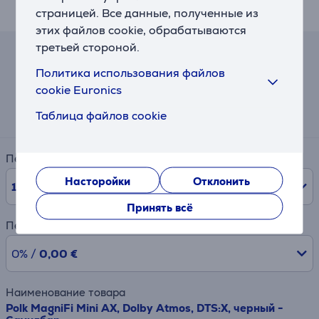
дополнительных настроек.
страницей. Все данные, полученные из
этих файлов cookie, обрабатываются
третьей стороной.
Калькулятор лизинга и аренды
Политика использования файлов
cookie Euronics
Примерный размер ежемесячного платежа
38 €
Таблица файлов cookie
Период
Насторойки
Отклонить
10
мес.
Принять всё
Первый взнос
0% /
0,00 €
Наименование товара
Polk MagniFi Mini AX, Dolby Atmos, DTS:X, черный -