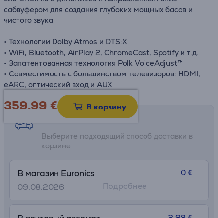
сабвуфером для создания глубоких мощных басов и
чистого звука.
• Технологии Dolby Atmos и DTS:X
• WiFi, Bluetooth, AirPlay 2, ChromeCast, Spotify и т.д.
• Запатентованная технология Polk VoiceAdjust™
• Совместимость с большинством телевизоров: HDMI,
eARC, оптический вход и AUX
359.99
€
В корзину
Возможности доставки
Выберите подходящий способ доставки в
корзине
0 €
В магазин Euronics
Подробнее
09.08.2026
2.99 €