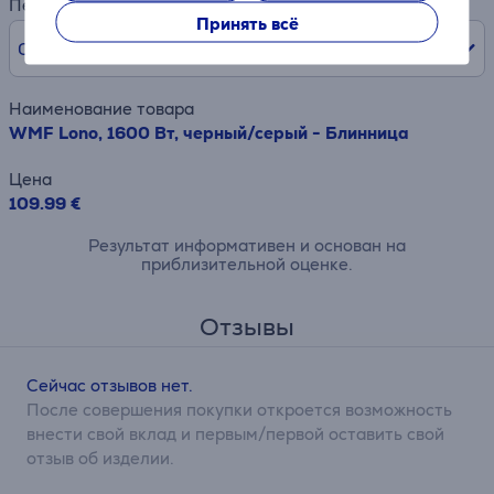
Первый взнос
Принять всё
0% /
0,00 €
Наименование товара
WMF Lono, 1600 Вт, черный/серый - Блинница
Цена
109.99 €
Результат информативен и основан на
приблизительной оценке.
Отзывы
Сейчас отзывов нет.
После совершения покупки откроется возможность
внести свой вклад и первым/первой оставить свой
отзыв об изделии.