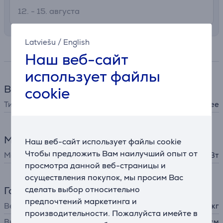
12. - 15. августа
Latviešu
/
English
Спецификация
Наш веб-сайт
использует файлы
Веселая кулинария
cookie
Тип устройства
прочее
Мощность
Наш веб-сайт использует файлы cookie
Чтобы предложить Вам наилучший опыт от
Мощность
1600 Вт
просмотра данной веб-страницы и
осуществления покупок, мы просим Вас
сделать выбор относительно
Габариты
предпочтений маркетинга и
Вес
2,65 кг
производительности. Пожалуйста имейте в
Высота
8,5 см