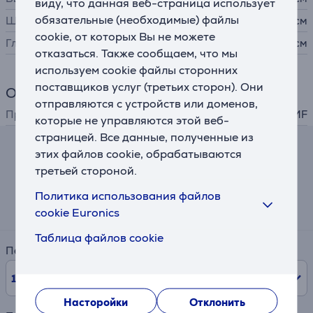
виду, что данная веб-страница использует
обязательные (необходимые) файлы
Ширина
34,5 см
cookie, от которых Вы не можете
Глубина
33 см
отказаться. Также сообщаем, что мы
используем cookie файлы сторонних
поставщиков услуг (третьих сторон). Они
Общий параметр
отправляются с устройств или доменов,
Производитель
WMF
которые не управляются этой веб-
страницей. Все данные, полученные из
этих файлов cookie, обрабатываются
Калькулятор лизинга и аренды
третьей стороной.
Примерный размер ежемесячного платежа
Политика использования файлов
12 €
cookie Euronics
Таблица файлов cookie
Период
10
мес.
Насторойки
Отклонить