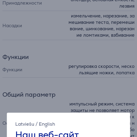
Принадлежности
лезвия
измельчение, нарезание, за
мешивание теста, перемеши
Насадки
вание, шинкование, нарезан
ие ломтиками, взбивание
Функции
регулировка скорости, неско
Функции
льзящие ножки, лопатка
Общий параметр
импульсный режим; система
защиты не позволяет мотор
у запуститься, если чаша и к
Особенности
рышка не зафиксированы в н
Latviešu
/
English
адлежащем положении и бо
Наш веб-сайт
льшой толкатель не находит