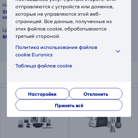
Наименование товара
отправляются с устройств или доменов,
Stollar the Multi Food Processor, 1,2 л/1,5 л, 800 Вт,
которые не управляются этой веб-
серый - Кухонный комбайн
страницей. Все данные, полученные из
этих файлов cookie, обрабатываются
Цена
третьей стороной.
89.99 €
Политика использования файлов
Результат информативен и основан на
приблизительной оценке.
cookie Euronics
Таблица файлов cookie
Схожие товары
Насторойки
Отклонить
Принять всё