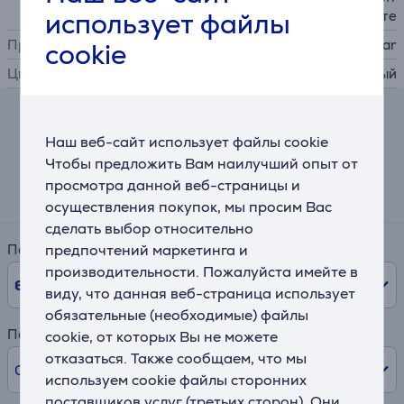
использует файлы
ся на своем месте
Производитель
Stollar
cookie
Цвет
серый
Калькулятор лизинга и аренды
Наш веб-сайт использует файлы cookie
Чтобы предложить Вам наилучший опыт от
Примерный размер ежемесячного платежа
просмотра данной веб-страницы и
16 €
осуществления покупок, мы просим Вас
сделать выбор относительно
предпочтений маркетинга и
Период
производительности. Пожалуйста имейте в
6
мес.
виду, что данная веб-страница использует
обязательные (необходимые) файлы
Первый взнос
cookie, от которых Вы не можете
отказаться. Также сообщаем, что мы
0% /
0,00 €
используем cookie файлы сторонних
поставщиков услуг (третьих сторон). Они