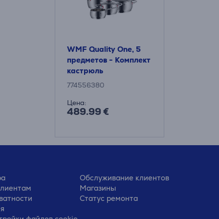
WMF Quality One, 5
предметов - Комплект
кастрюль
774556380
Цена:
489.99 €
ра
Обслуживание клиентов
клиентам
Магазины
ватности
Статус ремонта
ия
тройки файлов cookie