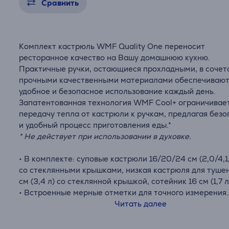
Сравнить
Комплект кастрюль WMF Quality One переносит
ресторанное качество на Вашу домашнюю кухню.
Практичные ручки, остающиеся прохладными, в сочет
прочными качественными материалами обеспечиваю
удобное и безопасное использование каждый день.
Запатентованная технология WMF Cool+ ограничивае
передачу тепла от кастрюли к ручкам, предлагая без
и удобный процесс приготовления еды.*
* Не действует при использовании в духовке.
• В комплекте: суповые кастрюли 16/20/24 см (2,0/4,1
со стеклянными крышками, низкая кастрюля для туше
см (3,4 л) со стеклянной крышкой, сотейник 16 см (1,7 л
• Встроенные мерные отметки для точного измерения
• Широкий край для слива – удобное и аккуратное на
Читать далее
без капель предотвращает беспорядок на кухне
• Качественные термостойкие стеклянные крышки –