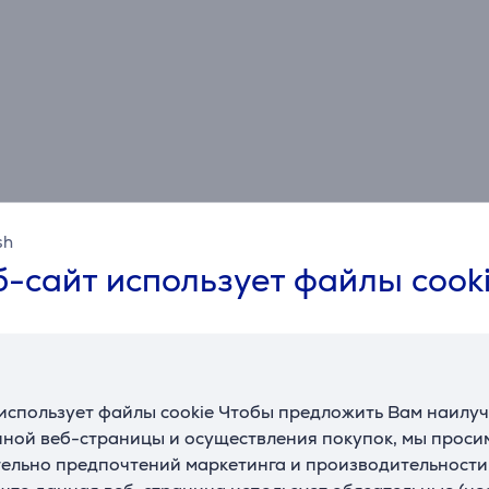
контроль над процессом приготовления
• Встроенное отверстие для пара – идеальное пригот
на пару, медленное тушение и томление
sh
-сайт использует файлы cook
Спецификация
Общий параметр
Производитель
WMF
Т
использует файлы cookie Чтобы предложить Вам наилу
край для удобного слива,
ной веб-страницы и осуществления покупок, мы просим
Особенности
ручки остаются
ельно предпочтений маркетинга и производительности
прохладными