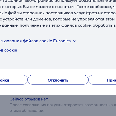
, что данная веб-страница использует обязательные (н
Страна производства
Китай
 от которых Вы не можете отказаться. Также сообщаем, 
okie файлы сторонних поставщиков услуг (третьих сторо
Цвет
нержавеющая сталь
с устройств или доменов, которые не управляются этой
е данные, полученные из этих файлов cookie, обрабаты
льзования файлов cookie Euronics
в cookie
Отзывы
ойки
Отклонить
Прин
Сейчас отзывов нет.
После совершения покупки откроется возможность вне
отзыв об изделии.