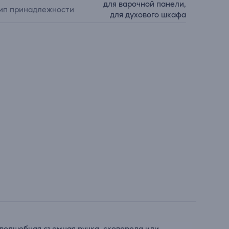
для варочной панели,
ип принадлежности
для духового шкафа
 волшебная съемная ручка, сковорода или