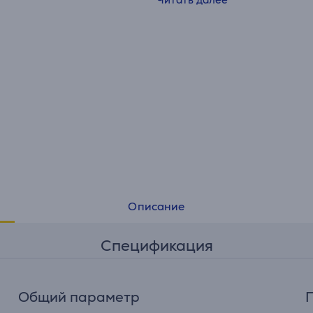
• Съемная ручка: 3-ступенчатая система фиксации
выдерживает вес до 10 кг
• Идеальное распределение тепла и равномерное
прожаривание благодаря особо толстому дну,
предотвращающему деформацию
• Премиальная нержавеющая сталь
• Совместимы со всеми плитами, включая индукционн
Описание
Спецификация
Общий параметр