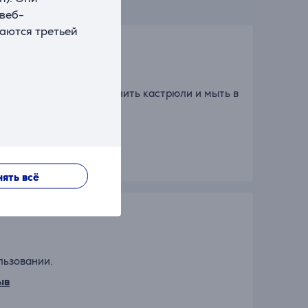
 веб-
ваются третьей
ходимости, удобно хранить кастрюли и мыть в
ыв
ять всё
льзовании.
ыв