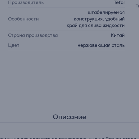
Производитель
Tefal
Т
штабелируемая
Особенности
конструкция, удобный
край для слива жидкости
Страна производства
Китай
Цвет
нержавеющая сталь
Описание
то нужно для простого приготовления, уже на Вашем столе: