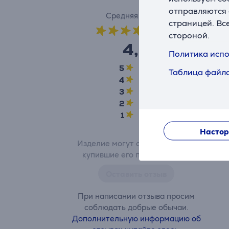
отправляются 
Средняя оценка
страницей. Вс
(13)
стороной.
4,9
Политика испо
5
12
Таблица файло
4
1
3
0
2
0
1
0
Настор
Изделие могут оценить только
купившие его пользователи.
Оставить отзыв
При написании отзыва просим
соблюдать добрые обычаи.
Дополнительную информацию об