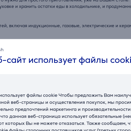
духовке и хранить остатки еды в холодильнике, и продуман
ей, включая индукционные, газовые, электрические и кера
нить. Просто помещайте сковородки или кастрюли друг в дру
sh
-сайт использует файлы cook
расным, когда сковорода или кастрюля достигает идеальн
уру, цвет и вкус. Сочные блюда каждый день!
устойчивых к ржавчине и повреждениям. Специальное покры
использует файлы cookie Чтобы предложить Вам наилу
судомоечной машине).
ной веб-страницы и осуществления покупок, мы просим
ельно предпочтений маркетинга и производительности
Отзывы
, что данная веб-страница использует обязательные (н
 от которых Вы не можете отказаться. Также сообщаем, 
okie файлы сторонних поставщиков услуг (третьих сторо