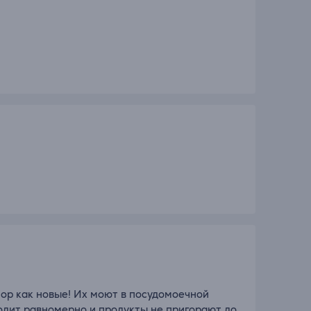
пор как новые! Их моют в посудомоечной
одит равномерно и продукты не пригорают до