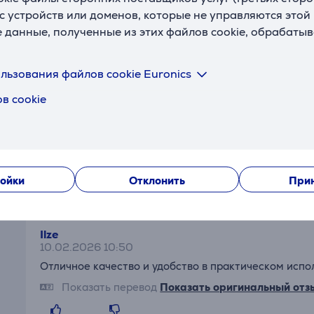
с устройств или доменов, которые не управляются этой
е данные, полученные из этих файлов cookie, обрабаты
Kristaps
льзования файлов cookie Euronics
17.07.2026 5:11
Мне нравится ручка, ее можно прикрепить при необ
в cookie
посудомойке.
Показать перевод
Показать оригинальный отз
ойки
Отклонить
Прин
Ilze
10.02.2026 10:50
Отличное качество и удобство в практическом испо
Показать перевод
Показать оригинальный отз