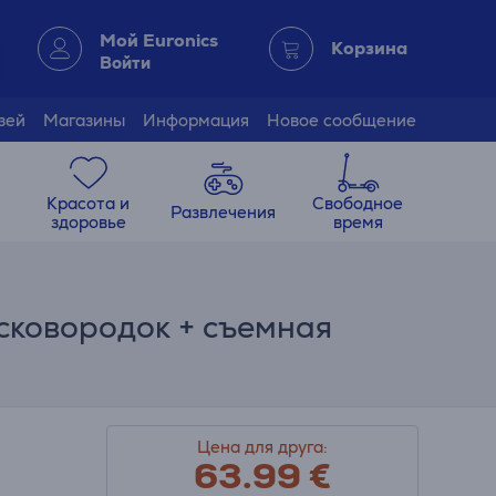
Мой Euronics
Корзина
Войти
зей
Магазины
Информация
Новое сообщение
Красота и
Свободное
Развлечения
здоровье
время
 сковородок + съемная
Цена для друга:
63.99
€