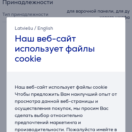
Принадлежности
для варочной панели, для ду
Тип принадлежности
хового шкафа
Latviešu
/
English
Наш веб-сайт
Описание
использует файлы
Посуда, которая буквально готова на все
cookie
Проводите время на кухне с удовольствием! Все, что
нужно для простого приготовления, уже на Вашем
столе: волшебная съемная ручка, сковорода или
кастрюля, в которой можно готовить на плите и в
духовке и хранить остатки еды в холодильнике, и
Наш веб-сайт использует файлы cookie
продуманный дизайн для компактного хранения.
Чтобы предложить Вам наилучший опыт от
просмотра данной веб-страницы и
Совместимость с варочными поверхностями
осуществления покупок, мы просим Вас
Совместимы со всеми типами варочных
сделать выбор относительно
поверхностей, включая индукционные, газовые,
предпочтений маркетинга и
электрические и керамические.
производительности. Пожалуйста имейте в