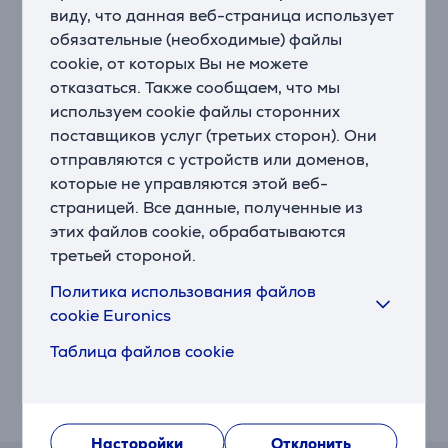
виду, что данная веб-страница использует
Удобное хранение
Посуду Tefal Ingenio с съемной ручкой удобно
обязательные (необходимые) файлы
хранить. Просто помещайте сковородки или
cookie, от которых Вы не можете
кастрюли друг в друга и экономьте много места на
отказаться. Также сообщаем, что мы
кухне.
используем cookie файлы сторонних
поставщиков услуг (третьих сторон). Они
Индикатор Thermo-Signal®
отправляются с устройств или доменов,
Индикатор Thermo-Signal® становится полностью
которые не управляются этой веб-
красным, когда сковорода или кастрюля достигает
страницей. Все данные, полученные из
идеальной температуры для начала приготовления,
этих файлов cookie, обрабатываются
гарантируя превосходное качество обжарки,
третьей стороной.
текстуру, цвет и вкус. Сочные блюда каждый день!
Политика использования файлов
Исключительная долговечность
cookie Euronics
Продукция Ingenio изготовлена ​​из материалов,
устойчивых к ржавчине и повреждениям.
Таблица файлов cookie
Специальное покрытие предотвращает прилипание
ингредиентов к поверхности и облегчает мытье (в
том числе в посудомоечной машине).
Насторойки
Отклонить