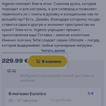
Ingenio поможет Вам в этом. Съемная ручка, которая
подходит и для кастрюль, и для сковород и позволяет
переносить их с плиты в духовку и холодильник как по
волшебству? Есть. Дизайн, благодаря которому посуда
ставится одна в другую и экономит пространство на
кухне? Тоже есть. Ingenio упрощает процесс
приготовления еды! Готовка – занятие хлопотное.
Именно поэтому Tefal создает серию Ultimate – посуду,
которая выдерживает любые кулинарные нагрузки
снова и снова. Она имеет особо прочное антипригарное
Читать далее
титановое покрытие и новейшую индукционную
229.99
€
технологию Thermo-Fusion™+ для быстрого и
В корзину
равномерного приготовления еды.
Возможности доставки
Выберите подходящий способ доставки в
• Съемная ручка: 3-ступенчатая система фиксации
корзине
выдерживает вес до 10 кг
• Антипригарное покрытие Titanium служит до 3 раз
дольше, чем стандартное покрытие Tefal Titanium, и
0 €
В магазин Euronics
способно выдержать даже самое интенсивное
Подробнее
10. - 17. августа
приготовление еды