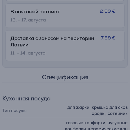
• Индикатор Thermo-Signal® показывает, когда посуда
достигает идеальной температуры для начала
2.99 €
В почтовый автомат
приготовления, гарантируя превосходную текстуру,
12. - 17. августа
цвет и вкус
• Совместимость со всеми плитами, включая
индукционные
7.99 €
Доставка с заносом на територии
• Thermo-Fusion™+ гарантирует быстрый нагрев и
Латвии
равномерное распределение тепла по всей посуде для
11. - 14. августа
правильного приготовления каждого блюда
• Компактность: кастрюли и сковородки складываются
друг в друга
Спецификация
Кухонная посуда
для жарки, крышка для сков
Тип посуды
ороды, сотейник
газовые конфорки, чугунные
конфорки, керамические кон