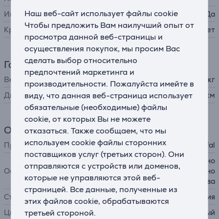
Наш веб-сайт использует файлы cookie
Индикатор температуры
Да
Чтобы предложить Вам наилучший опыт от
Крышка в комплекте
Нет
просмотра данной веб-страницы и
осуществления покупок, мы просим Вас
сделать выбор относительно
Габариты
предпочтений маркетинга и
Вес
0,805 кг
производительности. Пожалуйста имейте в
виду, что данная веб-страница использует
Диаметр
24 см
обязательные (необходимые) файлы
cookie, от которых Вы не можете
Общий параметр
отказаться. Также сообщаем, что мы
используем cookie файлы сторонних
Производитель
Tefal
поставщиков услуг (третьих сторон). Они
керамическое антипригарно
отправляются с устройств или доменов,
Особенности
е покрытие, край для удобно
которые не управляются этой веб-
го слива
страницей. Все данные, полученные из
Страна производства
Франция
этих файлов cookie, обрабатываются
третьей стороной.
Цвет
черный