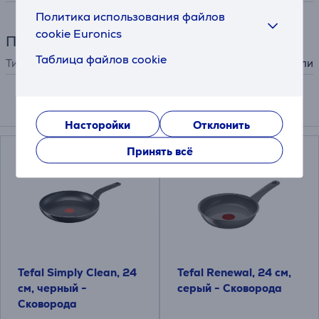
Политика использования файлов
cookie Euronics
Принадлежности
Таблица файлов cookie
Тип принадлежности
для варочной панели
Подходящие товары
Насторойки
Отклонить
Принять всё
Tefal Simply Clean, 24
Tefal Renewal, 24 см,
см, черный -
серый - Сковорода
Сковорода