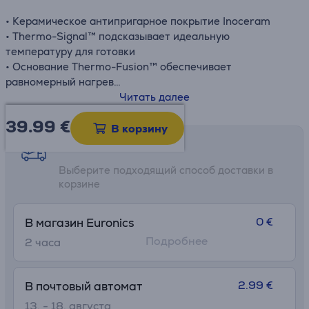
• Керамическое антипригарное покрытие Inoceram
• Thermo-Signal™ подсказывает идеальную
температуру для готовки
• Основание Thermo-Fusion™ обеспечивает
равномерный нагрев
• Подходит для газовых, электрических,
Читать далее
стеклокерамических и индукционных плит
39.99
€
В корзину
Возможности доставки
Выберите подходящий способ доставки в
корзине
0 €
В магазин Euronics
Подробнее
2 часa
2.99 €
В почтовый автомат
13. - 18. августа