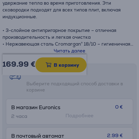
удержание тепла во время приготовления. Эти
сковородки подходят для всех типов плит, включая
индукционные.
• 3-слойное антипригарное покрытие – отличная
производительность и легкая очистка
• Нержавеющая сталь Cromargan® 18/10 – гигиеничная
и прочная
Читать далее
• Термостойкая ручка для максимальной безопасности
169.99
€
и удобства при приготовлении еды
В корзину
• Широкий край для удобного наливания без капель
Возможности доставки
Выберите подходящий способ доставки в
корзине
0 €
В магазин Euronics
Подробнее
2 часa
2.99 €
В почтовый автомат