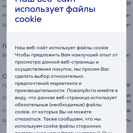
Да
использует файлы
машине
Индикатор температуры
Нет
cookie
Крышка в комплекте
Нет
Габариты
Наш веб-сайт использует файлы cookie
Чтобы предложить Вам наилучший опыт от
Вес
2,2 кг
просмотра данной веб-страницы и
осуществления покупок, мы просим Вас
Общий параметр
сделать выбор относительно
предпочтений маркетинга и
Производитель
WMF
производительности. Пожалуйста имейте в
антипригарное покрытие, уд
виду, что данная веб-страница использует
Особенности
обный край для слива
обязательные (необходимые) файлы
Страна производства
Китай
cookie, от которых Вы не можете
отказаться. Также сообщаем, что мы
Цвет
черный, нержавеющая сталь
используем cookie файлы сторонних
поставщиков услуг (третьих сторон). Они