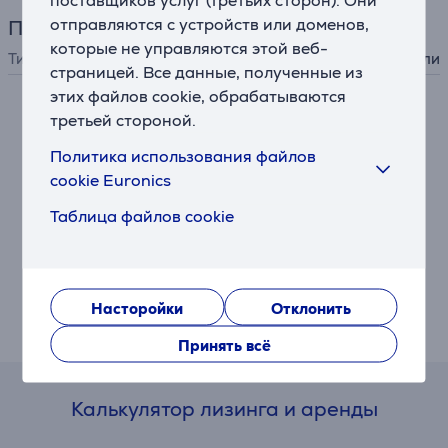
отправляются с устройств или доменов,
Принадлежности
которые не управляются этой веб-
Тип принадлежности
для варочной панели
страницей. Все данные, полученные из
этих файлов cookie, обрабатываются
третьей стороной.
Описание
Политика использования файлов
Термостойкие ручки
cookie Euronics
Эргономичная конструкция и термостойкие ручки
Таблица файлов cookie
обеспечивают комфортное и безопасное
использование.
Удобный край для слива
Насторойки
Отклонить
Широкий край для слива позволяет подавать еду
легко и без капель, сохраняя чистоту на кухне.
Принять всё
Калькулятор лизинга и аренды