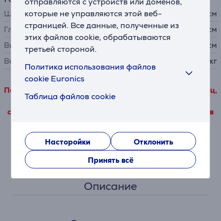
отправляются с устройств или доменов,
которые не управляются этой веб-
Ширина
15,1 см
страницей. Все данные, полученные из
Глубина
25,6 см
этих файлов cookie, обрабатываются
Высота
16,9 см
третьей стороной.
Вес
0,81 кг
Политика использования файлов
cookie Euronics
Подробные данные о товаре, исходящие от третьих лиц,
Таблица файлов cookie
можно просмотреть только в том случае, если Вы
согласитесь с условиями использования наших файлов
cookie для производительности.
Насторойки
Отклонить
Насторойки
Принять всё
Описание