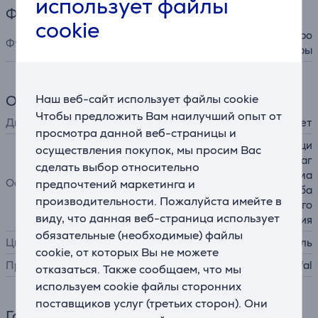
использует файлы
Функции
cookie
отсек для провода, регулиро
Функции тостера
вка температуры
Наш веб-сайт использует файлы cookie
Общий параметр
Чтобы предложить Вам наилучший опыт от
Дисплей
нет
просмотра данной веб-страницы и
6 уровней поджарки, функци
осуществления покупок, мы просим Вас
я остановки/отмены, рычаг
сделать выбор относительно
для поднятия тостов, автома
Особенности
предпочтений маркетинга и
тическое размещение хлеба
производительности. Пожалуйста имейте в
по центру для равномерного
виду, что данная веб-страница использует
поджаривания
обязательные (необходимые) файлы
Цвет
нержавеющая сталь
cookie, от которых Вы не можете
Производитель
Tefal
отказаться. Также сообщаем, что мы
используем cookie файлы сторонних
поставщиков услуг (третьих сторон). Они
Габариты