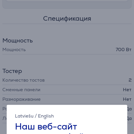
Спецификация
Мощность
Мощность
700 Вт
Тостер
Количество тостов
2
Сменные панели
Нет
Размораживание
Нет
Разогрев
Да
Latviešu
/
English
Лоток для крошек
Да
Наш веб-сайт