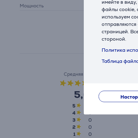
имейте в виду
Мощность
500 Вт
файлы cookie,
используем co
отправляются 
страницей. Вс
стороной.
Политика испо
Таблица файло
Средняя оценка
(1)
5,0
Настор
5
1
4
0
3
0
2
0
1
0