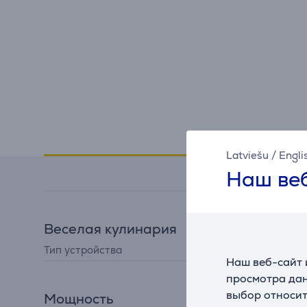
Спецификация
Latviešu
/
Engli
Наш веб
Веселая кулинария
Тип устройства
капучинаторы
Наш веб-сайт 
просмотра дан
выбор относит
Мощность