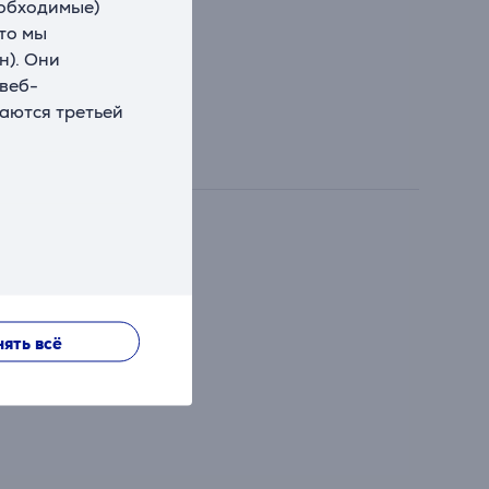
еобходимые)
что мы
н). Они
 веб-
ваются третьей
ять всё