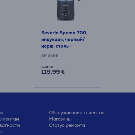
Severin Spuma 700,
индукция, черный/
нерж. сталь -
Капучинатор
SM3586
Цена:
119.99 €
ра
Обслуживание клиентов
клиентам
Магазины
ватности
Статус ремонта
ия