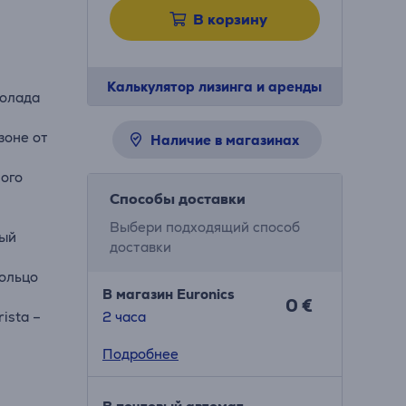
В корзину
Калькулятор лизинга и аренды
колада
зоне от
Наличие в магазинах
ного
Способы доставки
Выбери подходящий способ
рый
доставки
кольцо
В магазин Euronics
0 €
ista –
2 часa
Подробнее
бавить,