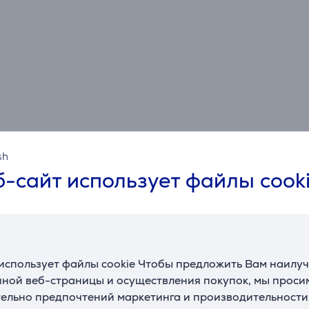
например, какао или сироп
sh
-сайт использует файлы cook
Спецификация
Габариты
Вес
1,5 кг
П
использует файлы cookie Чтобы предложить Вам наилу
Общий объем
0,7 л
ной веб-страницы и осуществления покупок, мы просим
ельно предпочтений маркетинга и производительности