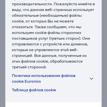
восхитительным вкусом кофе с каждой чашкой.
производительности. Пожалуйста имейте в
виду, что данная веб-страница использует
Настраивайте до 7 параметров кофе и добавляйте
обязательные (необходимые) файлы
ExtraShot
cookie, от которых Вы не можете
Создавайте любимые рецепты кофе с
отказаться. Также сообщаем, что мы
CoffeeEqualizer Touch. Настраивайте кофе в
используем cookie файлы сторонних
соответствии со своими вкусовыми предпочтениями
поставщиков услуг (третьих сторон). Они
– крепость, объем кофе и молока, температуру,
отправляются с устройств или доменов,
вкус, количество молочной пены и даже порядок
наливания кофе и молока. Если нужно, выберите
которые не управляются этой веб-
функцию ExtraShot, чтобы повысить интенсивность
страницей. Все данные, полученные из
кофе.
этих файлов cookie, обрабатываются
третьей стороной.
Готовьте две порции любимого кофе одним
Политика использования файлов
касанием кнопки
Готовьте и наслаждайтесь одиночными или
cookie Euronics
двойными порциями любимого кофе, включая
Таблица файлов cookie
капучино и латте макиато, одним касанием кнопки.
Технология LattePerfetto – создавайте густую и