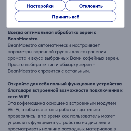
пышную молочную пену
Насторойки
Отклонить
Внешний кувшин для молока с технологией
LattePerfetto создает густую молочную пену с
Принять всё
нежной, шелковистой текстурой.
Всегда оптимальная обработка зерен с
BeanMaestro
BeanMaestro автоматически настраивает
параметры варочной группы для сохранения
аромата и вкуса выбранных Вами кофейных зерен.
Просто выберите тип и обжарку зерен –
BeanMaestro справится с остальным.
Откройте для себя полный функционал устройства
благодаря встроенной возможности подключения к
сети WiFi
Эта кофемашина оснащена встроенным модулем
Wi-Fi, чтобы все этапы работы тщательно
проверялись, в то время как пользователь может
управлять функциями устройства на дисплее и
просматривать наличие расходных материалов в