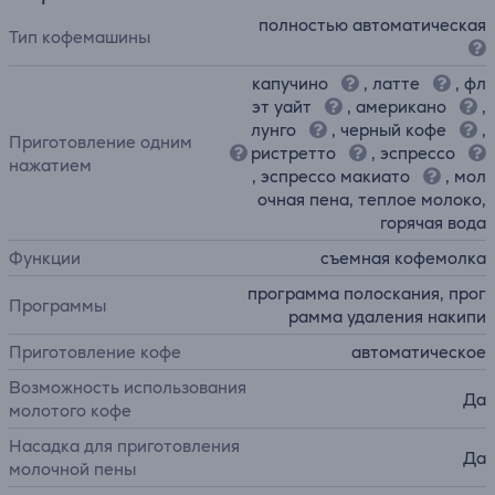
полностью автоматическая
Тип кофемашины
капучино
, латте
, фл
эт уайт
, американо
,
лунго
, черный кофе
,
Приготовление одним
ристретто
, эспрессо
нажатием
, эспрессо макиато
, мол
очная пена, теплое молоко,
горячая вода
Функции
съемная кофемолка
программа полоскания, прог
Программы
рамма удаления накипи
Приготовление кофе
автоматическое
Возможность использования
Да
молотого кофе
Насадка для приготовления
Да
молочной пены