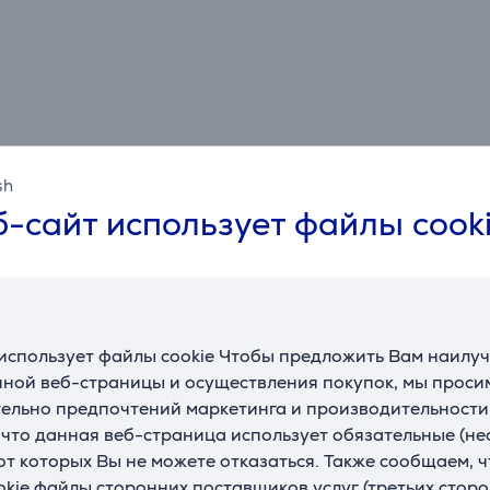
sh
-сайт использует файлы cook
использует файлы cookie Чтобы предложить Вам наилу
ной веб-страницы и осуществления покупок, мы просим
ельно предпочтений маркетинга и производительности
, что данная веб-страница использует обязательные (н
 от которых Вы не можете отказаться. Также сообщаем, 
okie файлы сторонних поставщиков услуг (третьих сторо