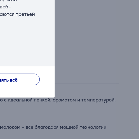
 веб-
ваются третьей
ять всё
то с идеальной пенкой, ароматом и температурой.
 молоком – все благодаря мощной технологии