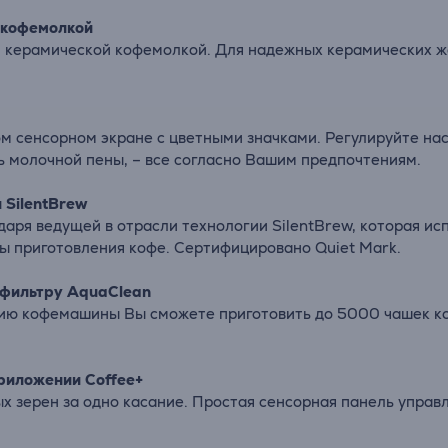
 кофемолкой
ой керамической кофемолкой. Для надежных керамических ж
 сенсорном экране с цветными значками. Регулируйте нас
нь молочной пены, – все согласно Вашим предпочтениям.
 SilentBrew
аря ведущей в отрасли технологии SilentBrew, которая ис
ы приготовления кофе. Сертифицировано Quiet Mark.
 фильтру AquaClean
ю кофемашины Вы сможете приготовить до 5000 чашек коф
приложении Coffee+
х зерен за одно касание. Простая сенсорная панель управ