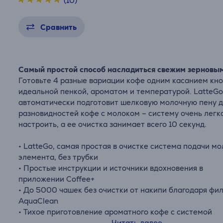
(10)
Сравнить
Самый простой способ насладиться свежим зерновы
Готовьте 4 разные вариации кофе одним касанием кно
идеальной пенкой, ароматом и температурой. LatteG
автоматически подготовит шелковую молочную пену 
разновидностей кофе с молоком – систему очень легк
настроить, а ее очистка занимает всего 10 секунд.
• LatteGo, самая простая в очистке система подачи мо
элемента, без трубки
• Простые инструкции и источники вдохновения в
приложении Coffee+
• До 5000 чашек без очистки от накипи благодаря фи
AquaClean
• Тихое приготовление ароматного кофе с системой
SilentBrew
Читать далее