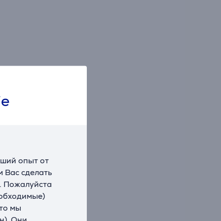
ie
чший опыт от
 Вас сделать
. Пожалуйста
еобходимые)
что мы
н). Они