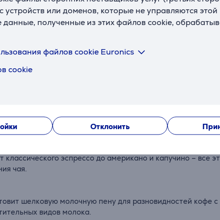
с устройств или доменов, которые не управляются этой
е данные, полученные из этих файлов cookie, обрабаты
льзования файлов cookie Euronics
в cookie
Описание
ойки
Отклонить
Прин
 классического эспрессо до американо и капучино – все э
ия чая.
товит шелковую молочную пену для разновидностей кофе с
стительных видов молока.