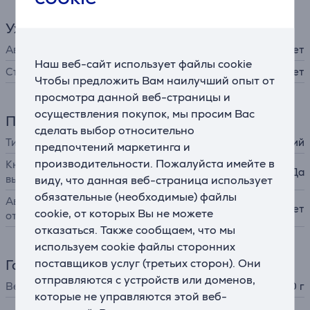
Уход за прибором
Автоматическая очистка
Нет
Наш веб-сайт использует файлы cookie
Съемный фильтр
Нет
Чтобы предложить Вам наилучший опыт от
просмотра данной веб-страницы и
осуществления покупок, мы просим Вас
Питание
сделать выбор относительно
Тип шнура
классический
предпочтений маркетинга и
производительности. Пожалуйста имейте в
Кнопка включения и
Да
выключения
виду, что данная веб-страница использует
обязательные (необходимые) файлы
Автоматическое
Нет
cookie, от которых Вы не можете
отключение
отказаться. Также сообщаем, что мы
используем cookie файлы сторонних
поставщиков услуг (третьих сторон). Они
Габариты
отправляются с устройств или доменов,
Вес
560 г
которые не управляются этой веб-