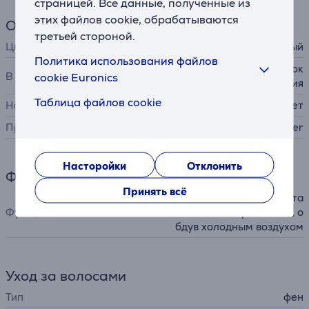
страницей. Все данные, полученные из
этих файлов cookie, обрабатываются
Общий параметр
третьей стороной.
Цвет
матовый черный
Политика использования файлов
насадка для укладки, мешок
В комплекте
cookie Euronics
для хранения
Таблица файлов cookie
Настенный
Нет
Производитель
Beurer
Насторойки
Отклонить
Функции
Принять всё
ионизация (уменьшение ста
Функции
тического электричества), о
бдув холодным воздухом
Уход за волосами
Тип
фен