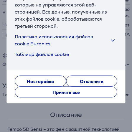
которые не управляются этой веб-
фен, концентратор, диффузо
страницей. Все данные, полученные из
В комплекте
р, футляр для хранения
этих файлов cookie, обрабатываются
Настенный
Нет
третьей стороной.
Производитель
GA.MA
Политика использования файлов
cookie Euronics
Таблица файлов cookie
Функции
Функции
обдув холодным воздухом
Насторойки
Отклонить
Уход за волосами
Принять всё
Тип
фен
Описание
Tempo 5D Sensi – это фен с защитной технологией