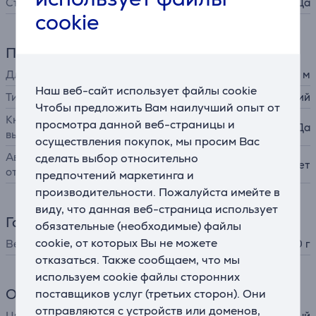
Съемный фильтр
Да
cookie
Питание
Длина шнура
2,5 м
Наш веб-сайт использует файлы cookie
Тип шнура
классический
Чтобы предложить Вам наилучший опыт от
Кнопка включения и
просмотра данной веб-страницы и
Да
выключения
осуществления покупок, мы просим Вас
Автоматическое
сделать выбор относительно
Нет
отключение
предпочтений маркетинга и
производительности. Пожалуйста имейте в
виду, что данная веб-страница использует
Габариты
обязательные (необходимые) файлы
cookie, от которых Вы не можете
Вес
530 г
отказаться. Также сообщаем, что мы
используем cookie файлы сторонних
Общий параметр
поставщиков услуг (третьих сторон). Они
отправляются с устройств или доменов,
Цвет
черный