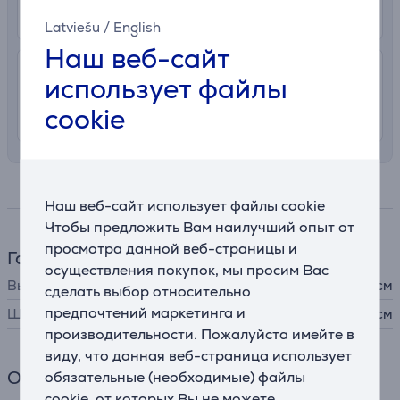
От 24.08
Latviešu
/
English
Наш веб-сайт
7.99 €
Доставка с заносом на територии
использует файлы
Латвии
cookie
От 22.08
Спецификация
Наш веб-сайт использует файлы cookie
Чтобы предложить Вам наилучший опыт от
просмотра данной веб-страницы и
Габариты
осуществления покупок, мы просим Вас
Высота
180 см
сделать выбор относительно
предпочтений маркетинга и
Ширина
130 см
производительности. Пожалуйста имейте в
виду, что данная веб-страница использует
Общий параметр
обязательные (необходимые) файлы
cookie, от которых Вы не можете