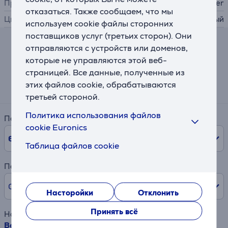
Производитель
Beurer
отказаться. Также сообщаем, что мы
Цвет
темно-серый
используем cookie файлы сторонних
поставщиков услуг (третьих сторон). Они
отправляются с устройств или доменов,
Калькулятор лизинга и аренды
которые не управляются этой веб-
страницей. Все данные, полученные из
Примерный размер ежемесячного платежа
этих файлов cookie, обрабатываются
16 €
третьей стороной.
Политика использования файлов
Период
cookie Euronics
6
мес.
Таблица файлов cookie
Первый взнос
0% /
0,00 €
Насторойки
Отклонить
Принять всё
Наименование товара
Beurer HD 75 Cosy Dark Grey, 180x130 см, серый -