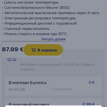
• Шесть настроек температуры
• Система безопасности Beurer (BSS)
• Автоматическое выключение примерно через 3 часа
• Электронная регулировка температуры
• Информационный дисплей с подсветкой
• Съемный переключатель
• Можно стирать в машине при 30°C
• ÕKO-TEX Standard 100 (06.0.43510 Hohenstein HTTI)
Читать далее
87.99
€
В корзину
Возможности доставки
Выберите подходящий способ доставки в
корзине
0 €
В магазин Euronics
Подробнее
От 21.08
2.99 €
В почтовый автомат