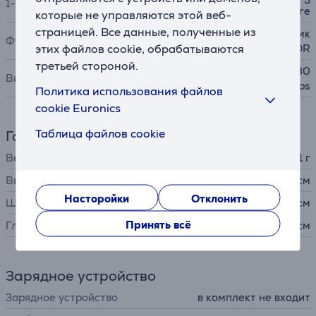
1-я камера
e camera ƒ/2.4 aperture
которые не управляются этой веб-
страницей. Все данные, полученные из
Smart HDR, Серийная съемк
Функции
этих файлов cookie, обрабатываются
а, HDR
третьей стороной.
1080p HD video @ 25 fps, 30
Видео
fps, 60 fps
Политика использования файлов
cookie Euronics
Таблица файлов cookie
Габариты
Вес
481 г
Высота
24,86 см
Насторойки
Отклонить
Ширина
17,95 см
Принять всё
Глубина
0,7 см
Зарядное устройство
Зарядное устройство
в комплект не входит