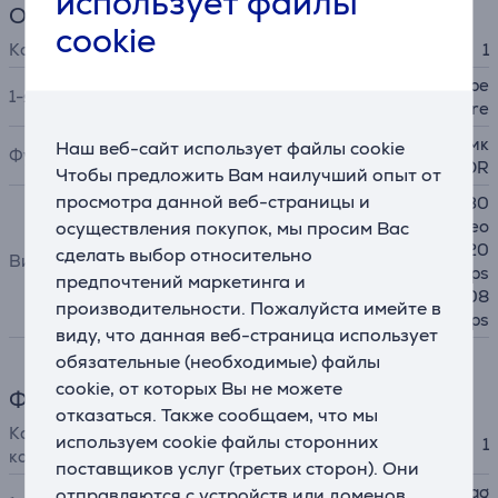
использует файлы
Основная камера
cookie
Количество задних камер
1
12MP Wide camera, ƒ/1.8 ape
1-я камера
rture
Панорама, Серийная съемк
Наш веб-сайт использует файлы cookie
Функции
а, HDR
Чтобы предложить Вам наилучший опыт от
просмотра данной веб-страницы и
4K video @ 24 fps, 25 fps, 30
fps, 60 fps 1080p HD video
осуществления покупок, мы просим Вас
@ 25 fps, 30 fps, 60 fps 720
сделать выбор относительно
Видео
p HD video @ 30 fps, 60 fps
предпочтений маркетинга и
Slo‑mo video support for 108
производительности. Пожалуйста имейте в
0p @120 fps, 240 fps
виду, что данная веб-страница использует
обязательные (необходимые) файлы
cookie, от которых Вы не можете
Фронтальная камера
отказаться. Также сообщаем, что мы
Количество фронтальных
используем cookie файлы сторонних
1
камер
поставщиков услуг (третьих сторон). Они
Landscape 12MP Center Stag
отправляются с устройств или доменов,