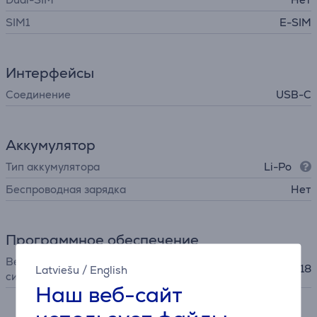
SIM1
E-SIM
Интерфейсы
Соединение
USB-C
Аккумулятор
Тип аккумулятора
Li-Po
Беспроводная зарядка
Нет
Программное обеспечение
Версия операционной
iPadOS 18
Latviešu
/
English
системы
Наш веб-сайт