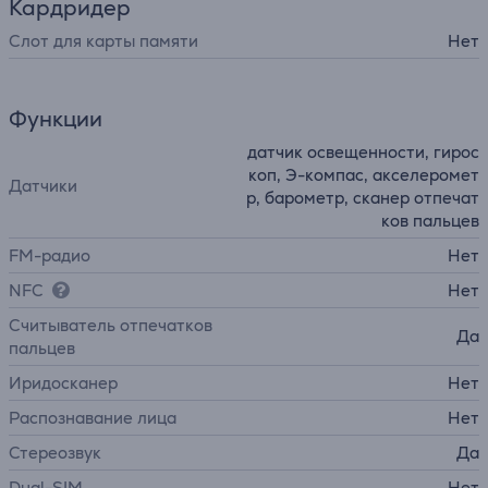
Кардридер
Слот для карты памяти
Нет
Функции
датчик освещенности, гирос
коп, Э-компас, акселеромет
Датчики
р, барометр, сканер отпечат
ков пальцев
FM-радио
Нет
NFC
Нет
Считыватель отпечатков
Да
пальцев
Иридосканер
Нет
Распознавание лица
Нет
Стереозвук
Да
Dual-SIM
Нет