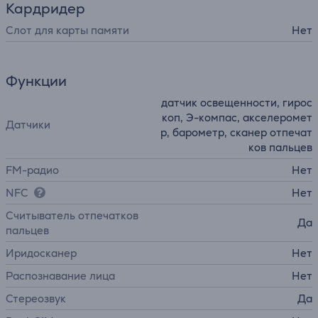
Кардридер
Слот для карты памяти
Нет
Функции
датчик освещенности, гирос
коп, Э-компас, акселеромет
Датчики
р, барометр, сканер отпечат
ков пальцев
FM-радио
Нет
NFC
Нет
Считыватель отпечатков
Да
пальцев
Иридосканер
Нет
Распознавание лица
Нет
Стереозвук
Да