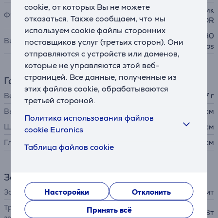
cookie, от которых Вы не можете
Smart HDR, Серийная съемк
Функции
отказаться. Также сообщаем, что мы
а, HDR
используем cookie файлы сторонних
1080p HD video @ 25 fps, 30
Видео
поставщиков услуг (третьих сторон). Они
fps, 60 fps
отправляются с устройств или доменов,
которые не управляются этой веб-
страницей. Все данные, полученные из
Габариты
этих файлов cookie, обрабатываются
Вес
477 г
третьей стороной.
Высота
24,86 см
Политика использования файлов
Ширина
17,95 см
cookie Euronics
Глубина
0,7 см
Таблица файлов cookie
Зарядное устройство
Насторойки
Отклонить
Зарядное устройство
в комплект не входит
Требуемая мощность
Принять всё
15 - 45 Вт
зарядного устройства